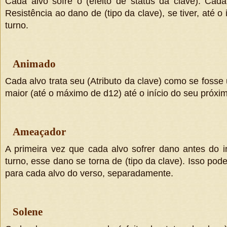
Cada alvo sofre o
(
efeito de status da clave
).
Cada 
Resistência ao dano de
(
tipo da clave
),
se tiver, até o
turno.
Animado
Cada alvo trata seu
(
Atributo da clave
)
como se fosse
maior (até o máximo de d12) até o início do seu próxim
Ameaçador
A primeira vez que cada alvo sofrer dano antes do i
turno, esse dano se torna de
(
tipo da clave
).
Isso pode
para cada alvo do verso, separadamente.
Solene