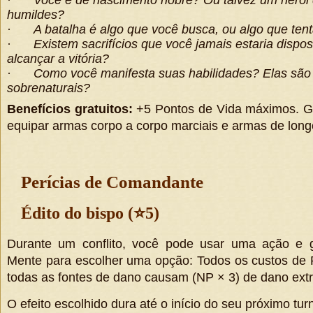
·
Você é de nascimento nobre? Ou talvez um herói 
humildes?
·
A batalha é algo que você busca, ou algo que tent
·
Existem sacrifícios que você jamais estaria dispos
alcançar a vitória?
·
Como você manifesta suas habilidades? Elas são 
sobrenaturais?
Benefícios gratuitos:
+5 Pontos de Vida máximos. Ga
equipar armas corpo a corpo marciais e armas de long
Perícias de Comandante
Édito do bispo (
⭐
5)
Durante um conflito, você pode usar uma ação e 
Mente para escolher uma opção: Todos os custos de
todas as fontes de dano causam
(
NP × 3
)
de dano extr
O efeito escolhido dura até o início do seu próximo tur