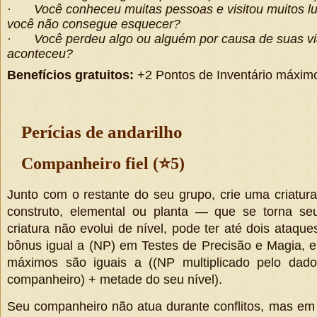
·
Você conheceu muitas pessoas e visitou muitos l
você não consegue esquecer?
·
Você perdeu algo ou alguém por causa de suas v
aconteceu?
Benefícios gratuitos:
+2 Pontos de Inventário máxim
Perícias de andarilho
Companheiro fiel (
⭐
5)
Junto com o restante do seu grupo, crie uma criatur
construto, elemental ou planta — que se torna se
criatura não evolui de nível, pode ter até dois ataqu
bônus igual a
(NP)
em Testes de Precisão e Magia, e
máximos são iguais a
(
(NP multiplicado pelo da
companheiro) + metade do seu nível
).
Seu companheiro não atua durante conflitos, mas em