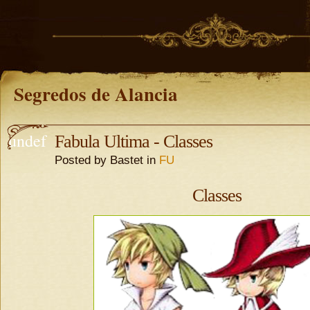
Segredos de Alancia
undef
Fabula Ultima - Classes
Posted by Bastet in
FU
ined
undefine
Classes
d