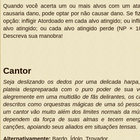
Quando você acerta um ou mais alvos com um ata
causaria dano, pode optar por não causar dano. Se fi
opção: infligir Atordoado em cada alvo atingido; ou inf
alvo atingido; ou cada alvo atingido perde
(
NP × 1
Descreva sua manobra!
Cantor
Seja deslizando os dedos por uma delicada harp
plateia despreparada com o puro poder de sua v
alegremente em uma multidão de fãs delirantes, os c
descritos como orquestras mágicas de uma só pesso
um cantor vão muito além dos limites normais da mús
dependem da força de suas almas e tecem ener
canções, apoiando seus aliados em situações tensas.
Alternativamente:
Bardo, Ídolo, Trovador