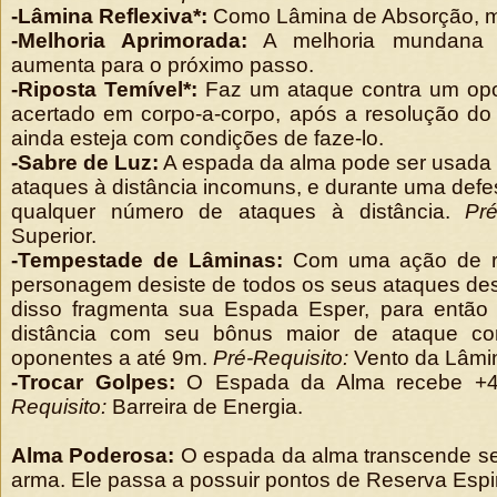
-Lâmina Reflexiva*:
Como Lâmina de Absorção, mas
-Melhoria Aprimorada:
A melhoria mundana 
aumenta para o próximo passo.
-Riposta Temível*:
Faz um ataque contra um opo
acertado em corpo-a-corpo, após a resolução do
ainda esteja com condições de faze-lo.
-Sabre de Luz:
A espada da alma pode ser usada
ataques à distância incomuns, e durante uma defes
qualquer número de ataques à distância.
Pré
Superior.
-Tempestade de Lâminas:
Com uma ação de ro
personagem desiste de todos os seus ataques des
disso fragmenta sua Espada Esper, para então
distância com seu bônus maior de ataque c
oponentes a até 9m.
Pré-Requisito:
Vento da Lâmi
-Trocar Golpes:
O Espada da Alma recebe +4 
Requisito:
Barreira de Energia.
Alma Poderosa:
O espada da alma transcende se
arma. Ele passa a possuir pontos de Reserva Espirit