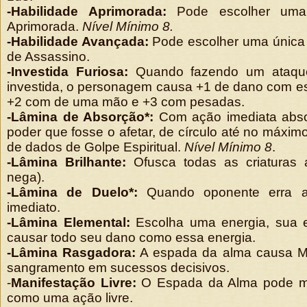
-Habilidade Aprimorada:
Pode escolher uma
Aprimorada.
Nível Mínimo 8.
-Habilidade Avançada:
Pode escolher uma única 
de Assassino.
-Investida Furiosa:
Quando fazendo um ataque
investida, o personagem causa +1 de dano com e
+2 com de uma mão e +3 com pesadas.
-Lâmina de Absorção*:
Com ação imediata abs
poder que fosse o afetar, de círculo até no máxim
de dados de Golpe Espiritual.
Nível Mínimo 8
.
-Lâmina Brilhante:
Ofusca todas as criaturas a
nega).
-Lâmina de Duelo*:
Quando oponente erra at
imediato.
-Lâmina Elemental:
Escolha uma energia, sua 
causar todo seu dano como essa energia.
-Lâmina Rasgadora:
A espada da alma causa Ma
sangramento em sucessos decisivos.
-
Manifestação Livre:
O Espada da Alma pode ma
como uma ação livre.