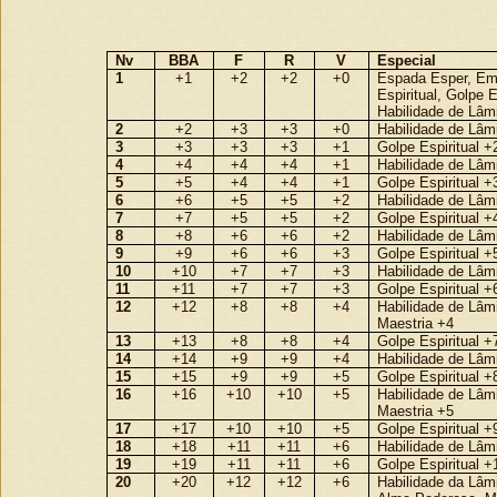
Nv
BBA
F
R
V
Especial
1
+1
+2
+2
+0
Espada Esper, Em
Espiritual, Golpe E
Habilidade de Lâm
2
+2
+3
+3
+0
Habilidade de Lâm
3
+3
+3
+3
+1
Golpe Espiritual +
4
+4
+4
+4
+1
Habilidade de Lâm
5
+5
+4
+4
+1
Golpe Espiritual +
6
+6
+5
+5
+2
Habilidade de Lâm
7
+7
+5
+5
+2
Golpe Espiritual +
8
+8
+6
+6
+2
Habilidade de Lâm
9
+9
+6
+6
+3
Golpe Espiritual +
10
+10
+7
+7
+3
Habilidade de Lâm
11
+11
+7
+7
+3
Golpe Espiritual +
12
+12
+8
+8
+4
Habilidade de Lâm
Maestria +4
13
+13
+8
+8
+4
Golpe Espiritual +
14
+14
+9
+9
+4
Habilidade de Lâm
15
+15
+9
+9
+5
Golpe Espiritual +
16
+16
+10
+10
+5
Habilidade de Lâm
Maestria +5
17
+17
+10
+10
+5
Golpe Espiritual +
18
+18
+11
+11
+6
Habilidade de Lâm
19
+19
+11
+11
+6
Golpe Espiritual +
20
+20
+12
+12
+6
Habilidade da Lâm