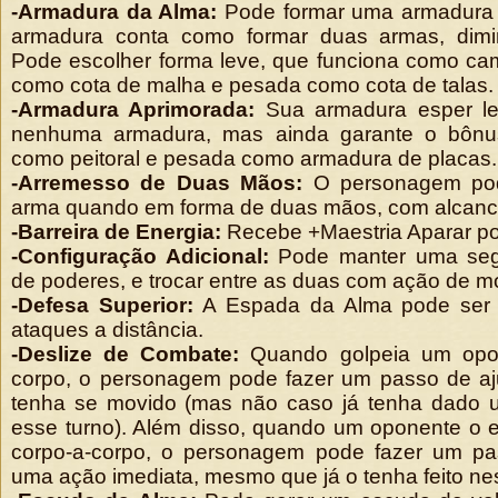
-Armadura da Alma:
Pode formar uma armadura 
armadura conta como formar duas armas, dimin
Pode escolher forma leve, que funciona como ca
como cota de malha e pesada como cota de talas.
-Armadura Aprimorada:
Sua armadura esper le
nenhuma armadura, mas ainda garante o bônus
como peitoral e pesada como armadura de placas.
-Arremesso de Duas Mãos:
O personagem pod
arma quando em forma de duas mãos, com alcanc
-Barreira de Energia:
Recebe +Maestria Aparar por
-Configuração Adicional:
Pode manter uma seg
de poderes, e trocar entre as duas com ação de m
-Defesa Superior:
A Espada da Alma pode ser 
ataques a distância.
-Deslize de Combate:
Quando golpeia um opon
corpo, o personagem pode fazer um passo de a
tenha se movido (mas não caso já tenha dado 
esse turno). Além disso, quando um oponente o 
corpo-a-corpo, o personagem pode fazer um pa
uma ação imediata, mesmo que já o tenha feito ne