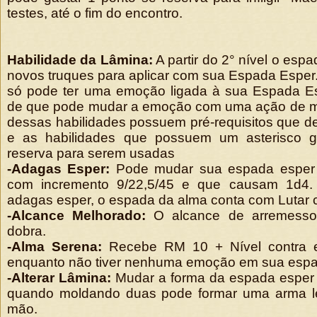
testes, até o fim do encontro.
Habilidade da Lâmina:
A partir do 2° nível o esp
novos truques para aplicar com sua Espada Espe
só pode ter uma emoção ligada à sua Espada Es
de que pode mudar a emoção com uma ação de m
dessas habilidades possuem pré-requisitos que d
e as habilidades que possuem um asterisco 
reserva para serem usadas
-Adagas Esper:
Pode mudar sua espada esper
com incremento 9/22,5/45 e que causam 1d4
adagas esper, o espada da alma conta com Lutar
-Alcance Melhorado:
O alcance de arremesso
dobra.
-Alma Serena:
Recebe RM 10 + Nível contra e
enquanto não tiver nenhuma emoção em sua espa
-Alterar Lâmina:
Mudar a forma da espada esper 
quando moldando duas pode formar uma arma 
mão.