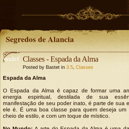
Segredos de Alancia
undef
Classes - Espada da Alma
Posted by Bastet in
3.5
,
Classes
ined
Espada da Alma
undefine
d
O Espada da Alma é capaz de formar uma ar
energia espiritual, destilada de sua essê
manifestação de seu poder inato, é parte de sua
ele é. É uma boa classe para quem deseja um 
cheio de estilo, e com um toque de místico.
No Mundo:
A arte do Espada da Alma é uma da