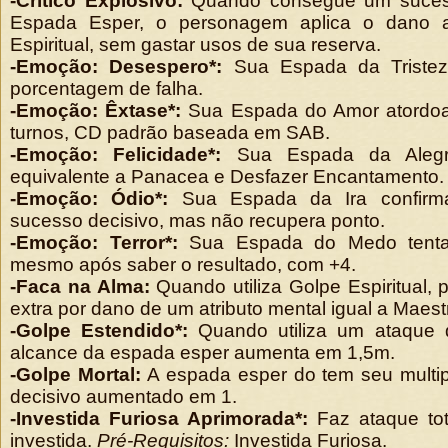
-Crítico Explosivo:
Quando consegue um sucess
Espada Esper, o personagem aplica o dano a
Espiritual, sem gastar usos de sua reserva.
-Emoção: Desespero*:
Sua Espada da Tristeza
porcentagem de falha.
-Emoção: Êxtase*:
Sua Espada do Amor atordoa
turnos, CD padrão baseada em SAB.
-Emoção: Felicidade*:
Sua Espada da Alegri
equivalente a Panacea e Desfazer Encantamento.
-Emoção: Ódio*:
Sua Espada da Ira confirma
sucesso decisivo, mas não recupera ponto.
-Emoção: Terror*:
Sua Espada do Medo tenta
mesmo após saber o resultado, com +4.
-Faca na Alma:
Quando utiliza Golpe Espiritual, 
extra por dano de um atributo mental igual a Maestr
-Golpe Estendido*:
Quando utiliza um ataque 
alcance da espada esper aumenta em 1,5m.
-Golpe Mortal:
A espada esper do tem seu multip
decisivo aumentado em 1.
-Investida Furiosa Aprimorada*:
Faz ataque tot
investida.
Pré-Requisitos:
Investida Furiosa.