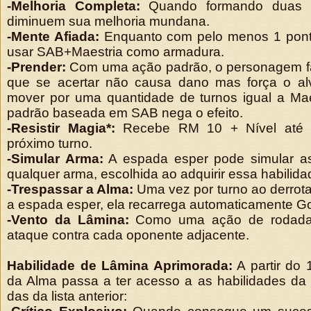
-Melhoria Completa:
Quando formando duas 
diminuem sua melhoria mundana.
-Mente Afiada:
Enquanto com pelo menos 1 pont
usar SAB+Maestria como armadura.
-Prender:
Com uma ação padrão, o personagem f
que se acertar não causa dano mas força o al
mover por uma quantidade de turnos igual a Mae
padrão baseada em SAB nega o efeito.
-Resistir Magia*:
Recebe RM 10 + Nível até 
próximo turno.
-Simular Arma:
A espada esper pode simular as 
qualquer arma, escolhida ao adquirir essa habilida
-Trespassar a Alma:
Uma vez por turno ao derrot
a espada esper, ela recarrega automaticamente Gol
-Vento da Lâmina:
Como uma ação de rodada 
ataque contra cada oponente adjacente.
Habilidade de Lâmina Aprimorada:
A partir do 
da Alma passa a ter acesso a as habilidades da s
das da lista anterior: