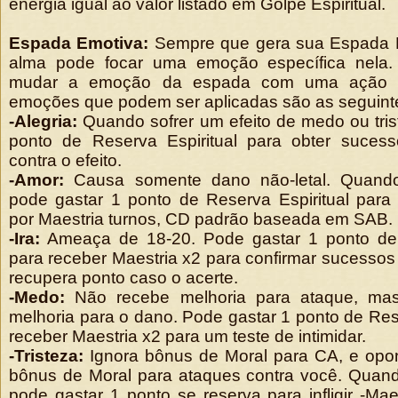
energia igual ao valor listado em Golpe Espiritual.
Espada Emotiva:
Sempre que gera sua Espada E
alma pode focar uma emoção específica nela
mudar a emoção da espada com uma ação 
emoções que podem ser aplicadas são as seguint
-Alegria:
Quando sofrer um efeito de medo ou tris
ponto de Reserva Espiritual para obter suces
contra o efeito.
-Amor:
Causa somente dano não-letal. Quando
pode gastar 1 ponto de Reserva Espiritual para
por Maestria turnos, CD padrão baseada em SAB.
-Ira:
Ameaça de 18-20. Pode gastar 1 ponto de 
para receber Maestria x2 para confirmar sucessos
recupera ponto caso o acerte.
-Medo:
Não recebe melhoria para ataque, ma
melhoria para o dano. Pode gastar 1 ponto de Rese
receber Maestria x2 para um teste de intimidar.
-Tristeza:
Ignora bônus de Moral para CA, e opo
bônus de Moral para ataques contra você. Quand
pode gastar 1 ponto se reserva para infligir -Mae