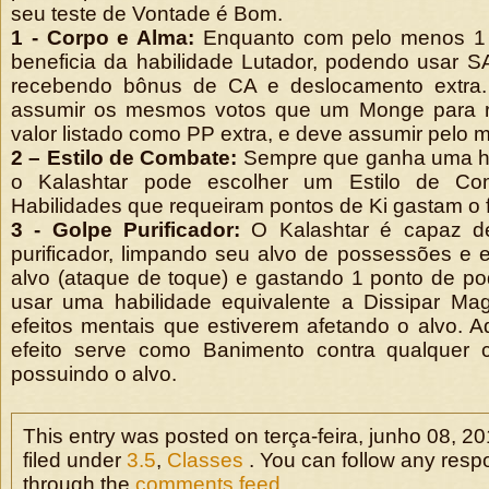
seu teste de Vontade é Bom.
1 - Corpo e Alma:
Enquanto com pelo menos 1 p
beneficia da habilidade Lutador, podendo usar 
recebendo bônus de CA e deslocamento extra.
assumir os mesmos votos que um Monge para r
valor listado como PP extra, e deve assumir pelo 
2 – Estilo de Combate:
Sempre que ganha uma ha
o Kalashtar pode escolher um Estilo de Co
Habilidades que requeiram pontos de Ki gastam o 
3 - Golpe Purificador:
O Kalashtar é capaz de
purificador, limpando seu alvo de possessões e 
alvo (ataque de toque) e gastando 1 ponto de po
usar uma habilidade equivalente a Dissipar Mag
efeitos mentais que estiverem afetando o alvo. A
efeito serve como Banimento contra qualquer cr
possuindo o alvo.
This entry was posted on terça-feira, junho 08, 20
filed under
3.5
,
Classes
. You can follow any respo
through the
comments feed
.