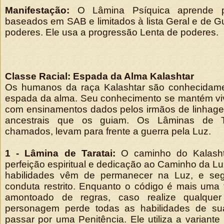
Manifestação:
O Lâmina Psíquica aprende po
baseados em SAB e limitados à lista Geral e de Gu
poderes. Ele usa a progressão Lenta de poderes.
Classe Racial: Espada da Alma Kalashtar
Os humanos da raça Kalashtar são conhecidame
espada da alma. Seu conhecimento se mantém viv
com ensinamentos dados pelos irmãos de linhagen
ancestrais que os guiam. Os Lâminas de T
chamados, levam para frente a guerra pela Luz.
1 - Lâmina de Taratai:
O caminho do Kalasht
perfeição espiritual e dedicação ao Caminho da Lu
habilidades vêm de permanecer na Luz, e seg
conduta restrito. Enquanto o código é mais uma 
amontoado de regras, caso realize qualque
personagem perde todas as habilidades de sua
passar por uma Penitência. Ele utiliza a variante