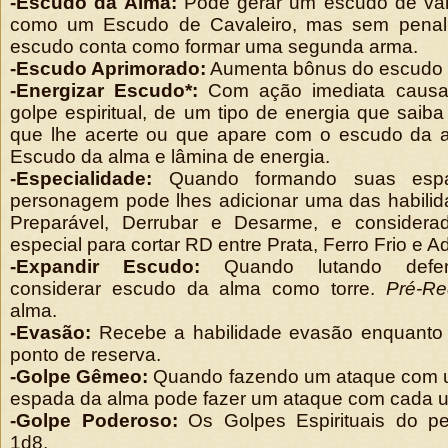
-Escudo da Alma:
Pode gerar um escudo de val
como um Escudo de Cavaleiro, mas sem penal
escudo conta como formar uma segunda arma.
-Escudo Aprimorado:
Aumenta bônus do escudo 
-Energizar Escudo*:
Com ação imediata causa
golpe espiritual, de um tipo de energia que saib
que lhe acerte ou que apare com o escudo da 
Escudo da alma e lâmina de energia.
-Especialidade:
Quando formando suas esp
personagem pode lhes adicionar uma das habilid
Preparável, Derrubar e Desarme, e considera
especial para cortar RD entre Prata, Ferro Frio e 
-Expandir Escudo:
Quando lutando defen
considerar escudo da alma como torre.
Pré-Req
alma.
-Evasão:
Recebe a habilidade evasão enquanto
ponto de reserva.
-Golpe Gêmeo:
Quando fazendo um ataque com u
espada da alma pode fazer um ataque com cada 
-Golpe Poderoso:
Os Golpes Espirituais do 
1d8.