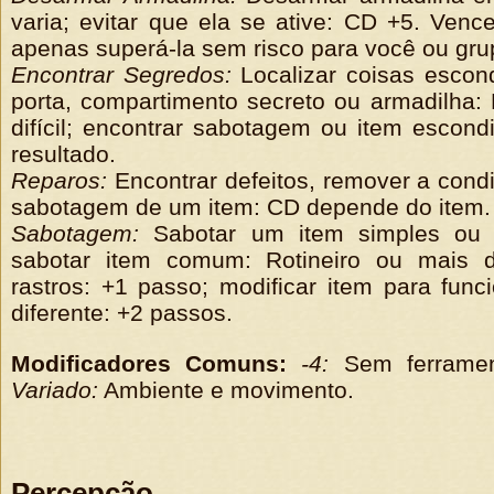
varia; evitar que ela se ative: CD +5. Ven
apenas superá-la sem risco para você ou gru
Encontrar Segredos:
Localizar coisas escon
porta, compartimento secreto ou armadilha: 
difícil; encontrar sabotagem ou item escondi
resultado.
Reparos:
Encontrar defeitos, remover a con
sabotagem de um item: CD depende do item.
Sabotagem:
Sabotar um item simples ou f
sabotar item comum: Rotineiro ou mais dif
rastros: +1 passo; modificar item para fun
diferente: +2 passos.
Modificadores Comuns:
-4:
Sem ferrament
Variado:
Ambiente e movimento.
Percepção