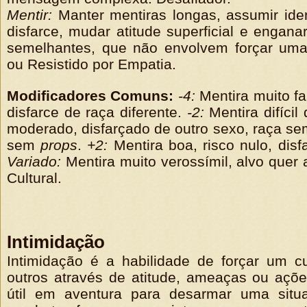
Mentir:
Manter mentiras longas, assumir ide
disfarce, mudar atitude superficial e engana
semelhantes, que não envolvem forçar uma
ou Resistido por Empatia.
Modificadores Comuns:
-4:
Mentira muito fab
disfarce de raça diferente.
-2:
Mentira difícil 
moderado, disfarçado de outro sexo, raça sem
sem
props
.
+2:
Mentira boa, risco nulo, disf
Variado:
Mentira muito verossímil, alvo quer 
Cultural.
Intimidação
Intimidação é a habilidade de forçar um 
outros através de atitude, ameaças ou açõe
útil em aventura para desarmar uma situ