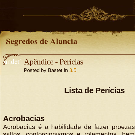
Segredos de Alancia
undef
Apêndice - Perícias
Posted by Bastet in
3.5
ined
undefine
d
Lista de Perícias
Acrobacias
Acrobacias é a habilidade de fazer proeza
saltos, contorcionismos e rolamentos, b