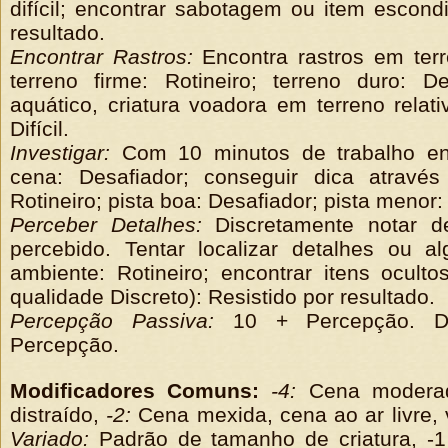
difícil; encontrar sabotagem ou item escondi
resultado.
Encontrar Rastros:
Encontra rastros em terr
terreno firme: Rotineiro; terreno duro: De
aquático, criatura voadora em terreno relat
Difícil.
Investigar:
Com 10 minutos de trabalho enc
cena: Desafiador; conseguir dica através
Rotineiro; pista boa: Desafiador; pista menor: D
Perceber Detalhes:
Discretamente notar d
percebido. Tentar localizar detalhes ou a
ambiente: Rotineiro; encontrar itens ocul
qualidade Discreto): Resistido por resultado.
Percepção Passiva:
10 + Percepção. Do
Percepção.
Modificadores Comuns:
-4:
Cena moderad
distraído,
-2:
Cena mexida, cena ao ar livre, v
Variado:
Padrão de tamanho de criatura, -1