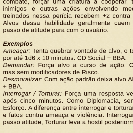
combate, forçar uma criatura a cooperar, 
inimigos e outras ações envolvendo me
treinados nessa perícia recebem +2 contra
Alvos dessa habilidade geralmente cae
passo de atitude para com o usuário.
Exemplos
Ameaçar:
Tenta quebrar vontade de alvo, o 
por até 1d6 x 10 minutos. CD Social + BBA.
Demandar:
Força alvo a curso de ação. C
mas sem modificadores de Risco.
Desmoralizar:
Com ação padrão deixa alvo A
+ BBA.
Interrogar / Torturar:
Força uma resposta ver
após cinco minutos. Como Diplomacia, se
Esforço. A diferença entre interrogar e tortur
e fatos contra ameaça e violência. Interrog
passo atitude, Torturar leva a hostil posterior