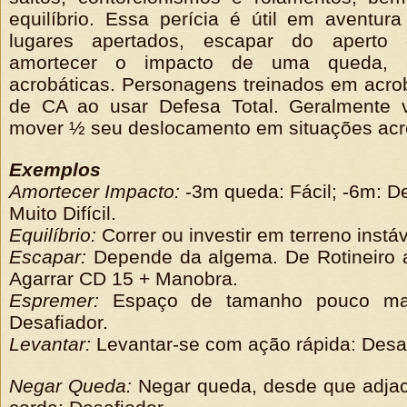
equilíbrio. Essa perícia é útil em aventur
lugares apertados, escapar do aperto
amortecer o impacto de uma queda, 
acrobáticas. Personagens treinados em acr
de CA ao usar Defesa Total. Geralmente
mover ½ seu deslocamento em situações acr
Exemplos
Amortecer Impacto:
-3m queda: Fácil; -6m: De
Muito Difícil.
Equilíbrio:
Correr ou investir em terreno instáv
Escapar:
Depende da algema. De Rotineiro a 
Agarrar CD 15 + Manobra.
Espremer:
Espaço de tamanho pouco mai
Desafiador.
Levantar:
Levantar-se com ação rápida: Desaf
Negar Queda:
Negar queda, desde que adjac