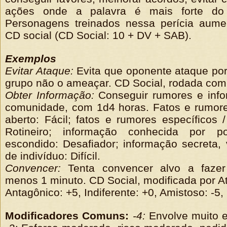
ações onde a palavra é mais forte do
Personagens treinados nessa perícia au
CD social (CD Social: 10 + DV + SAB).
Exemplos
Evitar Ataque:
Evita que oponente ataque po
grupo não o ameaçar. CD Social, rodada com
Obter Informação:
Conseguir rumores e inf
comunidade, com 1d4 horas. Fatos e rumores
aberto: Fácil; fatos e rumores específicos /
Rotineiro; informação conhecida por p
escondido: Desafiador; informação secreta, 
de indivíduo: Difícil.
Convencer:
Tenta convencer alvo a fazer
menos 1 minuto. CD Social, modificada por Ati
Antagônico: +5, Indiferente: +0, Amistoso: -5,
Modificadores Comuns:
-4:
Envolve muito es