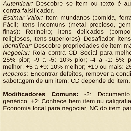
Autenticar:
Descobre se item ou texto é aut
contra falsificador.
Estimar Valor:
Item mundanos (comida, ferra
Fácil; itens incomuns (metal precioso, gem
finas): Rotineiro; itens delicados (comp
religiosos, itens superiores): Desafiador; itens 
Identificar:
Descobre propriedades de item mág
Negociar:
Rola contra CD Social para melho
25% pior; -9 a -5: 10% pior; -4 a -1: 5% 
melhor; +5 a +9: 10% melhor; +10 ou mais: 2
Reparos:
Encontrar defeitos, remover a con
sabotagem de um item: CD depende do item.
Modificadores Comuns:
-2: Documento
genérico. +2: Conhece bem item ou caligrafia
Economia local para negociar, NC do item para