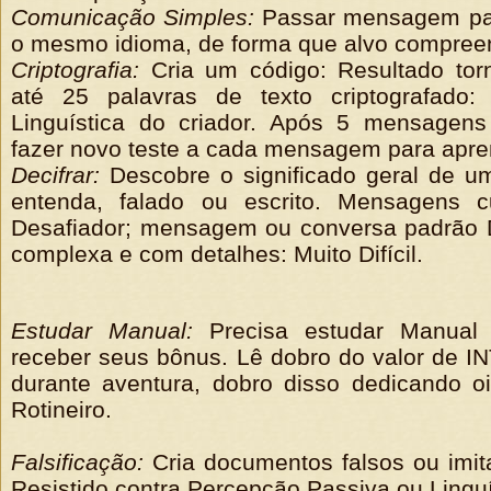
Comunicação Simples:
Passar mensagem par
o mesmo idioma, de forma que alvo compreen
Criptografia:
Cria um código: Resultado torn
até 25 palavras de texto criptografado: 
Linguística do criador. Após 5 mensagens
fazer novo teste a cada mensagem para apre
Decifrar:
Descobre o significado geral de u
entenda, falado ou escrito. Mensagens c
Desafiador; mensagem ou conversa padrão D
complexa e com detalhes: Muito Difícil.
Estudar Manual:
Precisa estudar Manual i
receber seus bônus. Lê dobro do valor de IN
durante aventura, dobro disso dedicando oi
Rotineiro.
Falsificação:
Cria documentos falsos ou imita
Resistido contra Percepção Passiva ou Linguí