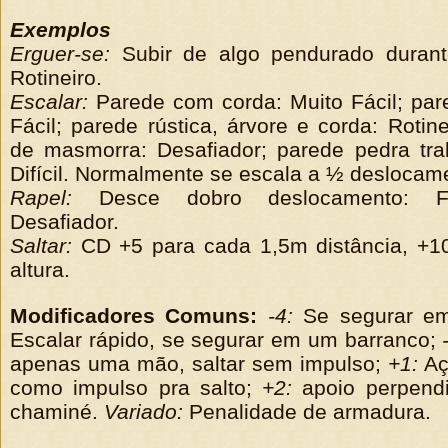
Exemplos
Erguer-se:
Subir de algo pendurado durant
Rotineiro.
Escalar:
Parede com corda: Muito Fácil; pare
Fácil; parede rústica, árvore e corda: Rotine
de masmorra: Desafiador; parede pedra trab
Difícil. Normalmente se escala a ½ deslocam
Rapel:
Desce dobro deslocamento: Fác
Desafiador.
Saltar:
CD +5 para cada 1,5m distância, +1
altura.
Modificadores Comuns:
-4:
Se segurar e
Escalar rápido, se segurar em um barranco;
apenas uma mão, saltar sem impulso;
+1:
Aç
como impulso pra salto;
+2:
apoio perpendi
chaminé.
Variado:
Penalidade de armadura.