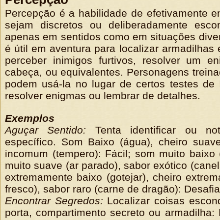
Percepção é a habilidade de efetivamente en
sejam discretos ou deliberadamente esc
apenas em sentidos como em situações diver
é útil em aventura para localizar armadilhas 
perceber inimigos furtivos, resolver um e
cabeça, ou equivalentes. Personagens treina
podem usá-la no lugar de certos testes de
resolver enigmas ou lembrar de detalhes.
Exemplos
Aguçar Sentido:
Tenta identificar ou no
específico. Som Baixo (água), cheiro suav
incomum (tempero): Fácil; som muito baixo (
muito suave (ar parado), sabor exótico (canel
extremamente baixo (gotejar), cheiro extre
fresco), sabor raro (carne de dragão): Desafia
Encontrar Segredos:
Localizar coisas escon
porta, compartimento secreto ou armadilha: 