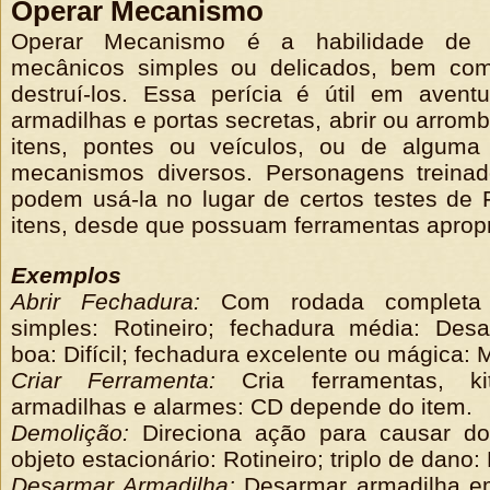
Operar Mecanismo
Operar Mecanismo é a habilidade de l
mecânicos simples ou delicados, bem com
destruí-los. Essa perícia é útil em aventu
armadilhas e portas secretas, abrir ou arromb
itens, pontes ou veículos, ou de alguma
mecanismos diversos. Personagens treinad
podem usá-la no lugar de certos testes de 
itens, desde que possuam ferramentas aprop
Exemplos
Abrir Fechadura:
Com rodada completa 
simples: Rotineiro; fechadura média: Desa
boa: Difícil; fechadura excelente ou mágica: Mu
Criar Ferramenta:
Cria ferramentas, ki
armadilhas e alarmes: CD depende do item.
Demolição:
Direciona ação para causar d
objeto estacionário: Rotineiro; triplo de dano:
Desarmar Armadilha:
Desarmar armadilha e