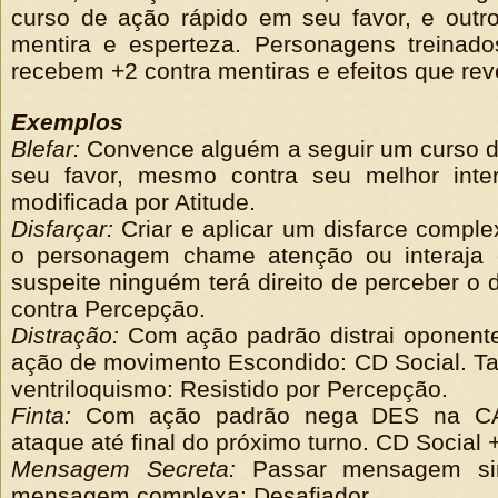
curso de ação rápido em seu favor, e outr
mentira e esperteza. Personagens treina
recebem +2 contra mentiras e efeitos que re
Exemplos
Blefar:
Convence alguém a seguir um curso d
seu favor, mesmo contra seu melhor inte
modificada por Atitude.
Disfarçar:
Criar e aplicar um disfarce comple
o personagem chame atenção ou interaja
suspeite ninguém terá direito de perceber o d
contra Percepção.
Distração:
Com ação padrão distrai oponente
ação de movimento Escondido: CD Social. T
ventriloquismo: Resistido por Percepção.
Finta:
Com ação padrão nega DES na CA 
ataque até final do próximo turno. CD Social 
Mensagem Secreta:
Passar mensagem simp
mensagem complexa: Desafiador.