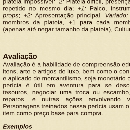
plateia impossível
; -2:
Plateia difícil, presen
repetido no mesmo dia;
+1:
Palco, instrum
props
;
+2:
Apresentação principal.
Variado:
membros da plateia, +1 para cada memb
(apenas até negar tamanho da plateia), Cultur
Avaliação
Avaliação é a habilidade de compreensão ed
itens, arte e artigos de luxo, bem como o co
e aplicado de mercantilismo, seja monetário
perícia é útil em aventura para se desc
tesouros, negociar uma troca ou escambo
reparos, e outras ações envolvendo v
Personagens treinados nessa perícia usam o 
item como preço base para compra.
Exemplos