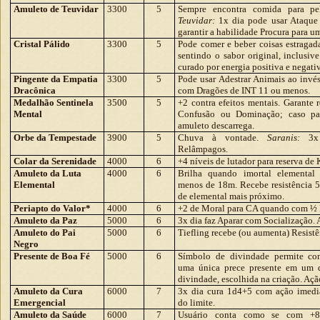
Amuleto de Teuvidar
3300
5
Sempre encontra comida para pe
Teuvidar:
1x dia pode usar Ataque 
garantir a habilidade Procura para um
Cristal Pálido
3300
5
Pode comer e beber coisas estragad
sentindo o sabor original, inclusiv
curado por energia positiva e negati
Pingente da Empatia
3300
5
Pode usar Adestrar Animais ao invé
Dracônica
com Dragões de INT 11 ou menos.
Medalhão Sentinela
3500
5
+2 contra efeitos mentais. Garante 
Mental
Confusão ou Dominação; caso pas
amuleto descarrega.
Orbe da Tempestade
3900
5
Chuva à vontade.
Saranis:
3x 
Relâmpagos.
Colar da Serenidade
4000
6
+4 níveis de lutador para reserva de 
Amuleto da Luta
4000
6
Brilha quando imortal elemental
Elemental
menos de 18m. Recebe resistência 5
de elemental mais próximo.
Periapto do Valor*
4000
6
+2 de Moral para CA quando com ½ 
Amuleto da Paz
5000
6
3x dia faz Aparar com Socialização. 
Amuleto do Pai
5000
6
Tiefling recebe (ou aumenta) Resistê
Negro
Presente de Boa Fé
5000
6
Símbolo de divindade permite con
uma única prece presente em um 
divindade, escolhida na criação. Açã
Amuleto da Cura
6000
7
3x dia cura 1d4+5 com ação imedi
Emergencial
do limite.
Amuleto da Saúde
6000
7
Usuário conta como se com +