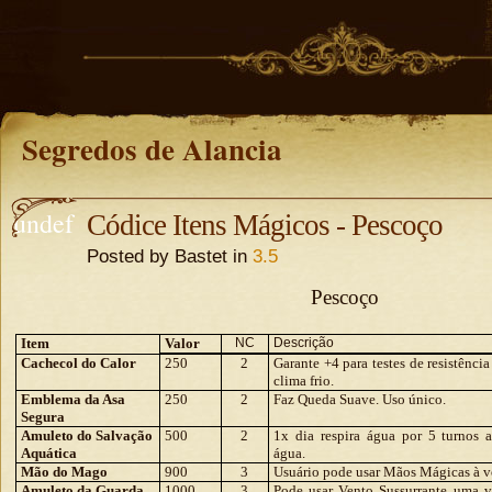
Segredos de Alancia
undef
Códice Itens Mágicos - Pescoço
Posted by Bastet in
3.5
ined
Pescoço
undefine
d
Item
Valor
NC
Descrição
Cachecol do Calor
250
2
Garante +4 para testes de resistência
clima frio.
Emblema da Asa
250
2
Faz Queda Suave. Uso único.
Segura
Amuleto do Salvação
500
2
1x dia respira água por 5 turnos 
Aquática
água.
Mão do Mago
900
3
Usuário pode usar Mãos Mágicas à v
Amuleto da Guarda
1000
3
Pode usar Vento Sussurrante uma v