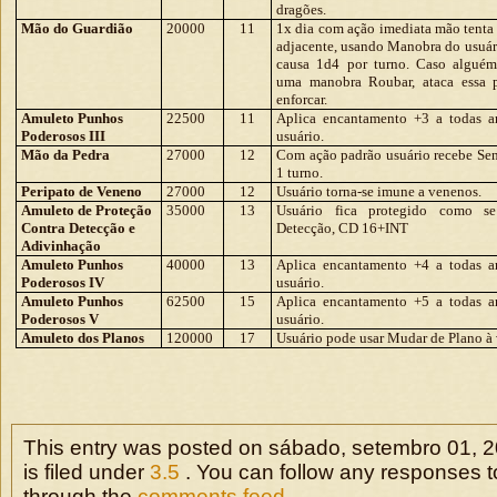
dragões.
Mão do Guardião
20000
11
1x dia com ação imediata mão tenta
adjacente, usando Manobra do usuár
causa 1d4 por turno. Caso alguém
uma manobra Roubar, ataca essa p
enforcar.
Amuleto Punhos
22500
11
Aplica encantamento +3 a todas a
Poderosos III
usuário.
Mão da Pedra
27000
12
Com ação padrão usuário recebe Sen
1 turno.
Peripato de Veneno
27000
12
Usuário torna-se imune a venenos.
Amuleto de Proteção
35000
13
Usuário fica protegido como s
Contra Detecção e
Detecção, CD 16+INT
Adivinhação
Amuleto Punhos
40000
13
Aplica encantamento +4 a todas a
Poderosos IV
usuário.
Amuleto Punhos
62500
15
Aplica encantamento +5 a todas a
Poderosos V
usuário.
Amuleto dos Planos
120000
17
Usuário pode usar Mudar de Plano à
This entry was posted on sábado, setembro 01, 2
is filed under
3.5
. You can follow any responses to
through the
comments feed
.