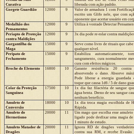
Curativa
liberada com ação padrão.
Gorgete Guardião
12000
9
Valor de armadura 1 com Fortificaç
escrito um Glifo nele, que com açã
oponente que acertar usuário em cor
Medalhão dos
12000
9
Utiliza à vontade Detectar Pensamen
Pensamentos
Periapto de Proteção
12000
9
3x dia pode re-rolar contra maldições
contra Maldições
Gargantilha da
15000
9
Serve como livro de rituais que cabe
Maga
qualquer nível.
Peripato de
15000
9
Estabiliza automaticamente, to
Fechamento
sangramento, cura normalmente me
cura com efeitos mágicos.
Broche do Elemento
16800
10
Garante resistência 20 contr
absorvendo o dano. Absorve máx
Pode liberar a energia guardada
toque que causa 1d6 / 5 de dano gua
Colar da Proteção
17500
10
1x dia faz filactéria de sangue q
Sanguínea
água benta. Dreno de seu sangue ca
nenhum benefício.
Amuleto de
18000
10
1x dia troca magia escolhida de 
Conversão
Rápida.
Amuleto do
20000
11
Um mago que escolha esse amuleto
Hermetismo
ligado pode desfixar uma magia d
1 minuto de estudo.
Amuleto Matador de
20000
11
Ignora RD de dragões verdadeiro
Dragões
contra sua RM, e recebe Evasão 