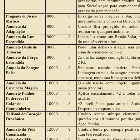
necessárias para redimir criatura, 
para Socialização para convencer 
necessário para redenção.
Pingente do Aviso
8000
8
Enxerga auras mágicas a 9m, pod
Místico
indefinidamente como em Detectar 
Amuleto da
9000
8
Usuário fica protegido de todos
Adaptação
respirar em qualquer ambiente.
Amuleto da Luz
9000
8
Libera luz como um Bastão Solar, m
Escondida
do raio não vêem a luz.
Amuleto Dente de
9000
8
Pode lutar debaixo d’água sem pe
Tubarão
arma de arremesso com –2.
Amuleto da Força
9000
8
2x dia faz ataque com ação rápida o
Escondida
2 Ki.
Ampola do Sangue
10000
8
Enquanto usando amuleto, Feiti
Falso
Linhagem como a do sangue present
e beba-o, muda sua linhagem em defi
Amuleto da
10000
8
Quando usado como objeto ligado
Esperteza Mágica
mana (incolor).
Amuleto Punhos
10000
8
Aplica encantamento +2 a todas a
Poderosos II
usuário.
Colar do
10000
8
+2 Inteligência para animal. Apó
Companheiro
Despertado enquanto usa.
Talismã de Coração
10000
8
Usuário recebe subtipo element
Dracônico
questão por 10 minutos por dia (m
Ação Padrão.
Amuleto da Vida
12000
9
Criatura ferida por energia positiva
Canalizada
cura ½ o resultado.
Cristal da Mão
12000
9
Guarda um uso de Cura Pelas Mã