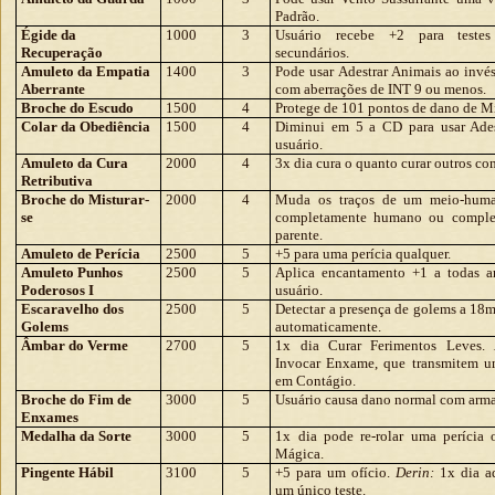
Padrão.
Égide da
1000
3
Usuário recebe +2 para testes 
Recuperação
secundários.
Amuleto da Empatia
1400
3
Pode usar Adestrar Animais ao invé
Aberrante
com aberrações de INT 9 ou menos.
Broche do Escudo
1500
4
Protege de 101 pontos de dano de M
Colar da Obediência
1500
4
Diminui em 5 a CD para usar Ades
usuário.
Amuleto da Cura
2000
4
3x dia cura o quanto curar outros co
Retributiva
Broche do Misturar-
2000
4
Muda os traços de um meio-huma
se
completamente humano ou comple
parente.
Amuleto de Perícia
2500
5
+5 para uma perícia qualquer.
Amuleto Punhos
2500
5
Aplica encantamento +1 a todas a
Poderosos I
usuário.
Escaravelho dos
2500
5
Detectar a presença de golems a 18m
Golems
automaticamente.
Âmbar do Verme
2700
5
1x dia Curar Ferimentos Leves.
Invocar Enxame, que transmitem 
em Contágio.
Broche do Fim de
3000
5
Usuário causa dano normal com arm
Enxames
Medalha da Sorte
3000
5
1x dia pode re-rolar uma perícia
Mágica.
Pingente Hábil
3100
5
+5 para um ofício.
Derin:
1x dia a
um único teste.