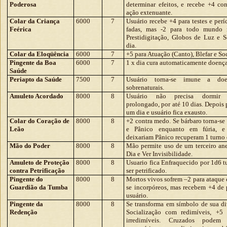
Poderosa
determinar efeitos, e recebe +4 co
ação extenuante.
Colar da Criança
6000
7
Usuário recebe +4 para testes e pe
Feérica
fadas, mas -2 para todo mundo 
Prestidigitação, Globos de Luz e
dia.
Colar da Eloqüência
6000
7
+5 para Atuação (Canto), Blefar e So
Pingente da Boa
6000
7
1 x dia cura automaticamente doença 
Saúde
Periapto da Saúde
7500
7
Usuário torna-se imune a doen
sobrenaturais.
Amuleto Acordado
8000
8
Usuário não precisa dormir 
prolongado, por até 10 dias. Depois 
um dia e usuário fica exausto.
Colar do Coração de
8000
8
+2 contra medo. Se bárbaro torna-s
Leão
e Pânico enquanto em fúria, e
deixariam Pânico recuperam 1 turno d
Mão do Poder
8000
8
Mão permite uso de um terceiro ane
Dia e Ver Invisibilidade.
Amuleto de Proteção
8000
8
Usuario fica Enfraquecido por 1d6 t
contra Petrificação
ser petrificado.
Pingente do
8000
8
Mortos vivos sofrem –2 para ataque c
Guardião da Tumba
se incorpóreos, mas recebem +4 de 
usuário.
Pingente da
8000
8
Se transforma em símbolo de sua di
Redenção
Socialização com redimíveis, +5 
irredimíveis. Cruzados podem 