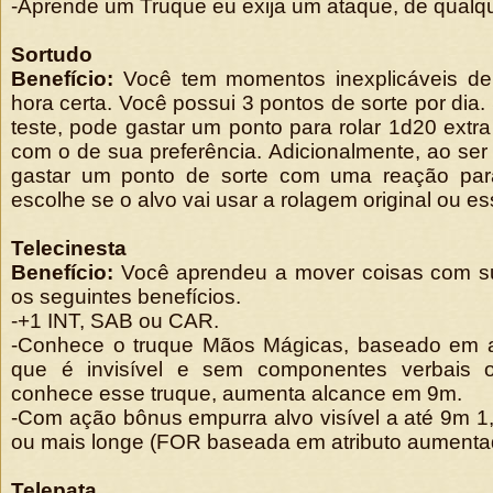
-Aprende um Truque eu exija um ataque, de qualqu
Sortudo
Benefício:
Você tem momentos inexplicáveis d
hora certa. Você possui 3 pontos de sorte por dia
teste, pode gastar um ponto para rolar 1d20 extra 
com o de sua preferência. Adicionalmente, ao se
gastar um ponto de sorte com uma reação para
escolhe se o alvo vai usar a rolagem original ou e
Telecinesta
Benefício:
Você aprendeu a mover coisas com s
os seguintes benefícios.
-+1 INT, SAB ou CAR.
-Conhece o truque Mãos Mágicas, baseado em a
que é invisível e sem componentes verbais o
conhece esse truque, aumenta alcance em 9m.
-Com ação bônus empurra alvo visível a até 9m 1
ou mais longe (FOR baseada em atributo aumenta
Telepata