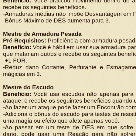
Benefício:
Você praticou movimento dentro de 
recebe os seguintes benefícios.
-Armaduras médias não impõe Desvantagem em Fu
-Bônus Máximo de DES aumenta para 3.
Mestre de Armadura Pesada
Pré-Requisitos:
Proficiência com armadura pesad
Benefício:
Você é hábil em usar sua armadura par
que matariam outros e recebe os seguintes benefíc
-+1 FOR.
-Reduz dano Cortante, Perfurante e Esmagam
mágicas em 3.
Mestre do Escudo
Benefício:
Você usa escudos não apenas para 
ataque, e recebe os seguintes benefícios quando
-Ao fazer um ataque pode fazer um Encontrão co
-Adiciona o bônus do escudo para testes de resis
uma magia ou efeito que afete apenas você.
-Ao passar em um teste de DES em que sofre
dano, pode usar uma Reação para não sofre