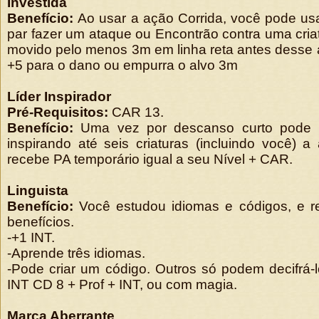
Investida
Benefício:
Ao usar a ação Corrida, você pode u
par fazer um ataque ou Encontrão contra uma cria
movido pelo menos 3m em linha reta antes desse
+5 para o dano ou empurra o alvo 3m
Líder Inspirador
Pré-Requisitos:
CAR 13.
Benefício:
Uma vez por descanso curto pode 
inspirando até seis criaturas (incluindo você) 
recebe PA temporário igual a seu Nível + CAR.
Linguista
Benefício:
Você estudou idiomas e códigos, e r
benefícios.
-+1 INT.
-Aprende três idiomas.
-Pode criar um código. Outros só podem decifrá
INT CD 8 + Prof + INT, ou com magia.
Marca Aberrante