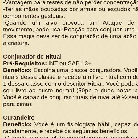
-Vantagem para testes de não perder concentraçã
-Ter as mãos ocupadas por armas ou escudos n
componentes gestuais.
-Quando um alvo provoca um Ataque de O
movimento, pode usar Reação para conjurar uma m
Essa magia deve ser de conjuração de uma ação 
a criatura.
Conjurador de Ritual
Pré-Requisitos:
INT ou SAB 13+.
Benefício:
Escolha uma classe conjuradora. Você
rituais dessa classe e recebe um livro ritual com 
1 dessa classe com o descritor Ritual. Você pode 
seu livro ao custo normal (50pp e duas horas p
Você é capaz de conjurar rituais de nível até ½ se
para cima).
Curandeiro
Benefício:
Você é um fisiologista hábil, capaz d
rapidamente, e recebe os seguintes benefícios.
-Quando usa um kit de curandeiro para estabiliza