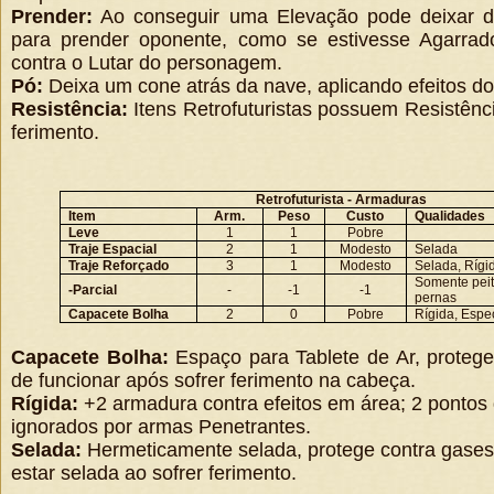
Prender:
Ao conseguir uma Elevação pode deixar d
para prender oponente, como se estivesse Agarrado
contra o Lutar do personagem.
Pó:
Deixa um cone atrás da nave, aplicando efeitos do
Resistência:
Itens Retrofuturistas possuem Resistênci
ferimento.
Retrofuturista - Armaduras
Item
Arm.
Peso
Custo
Qualidades
Leve
1
1
Pobre
Traje Espacial
2
1
Modesto
Selada
Traje Reforçado
3
1
Modesto
Selada, Rígi
Somente peit
-Parcial
-
-1
-1
pernas
Capacete Bolha
2
0
Pobre
Rígida, Espe
Capacete Bolha:
Espaço para Tablete de Ar, protege
de funcionar após sofrer ferimento na cabeça.
Rígida:
+2 armadura contra efeitos em área; 2 pontos
ignorados por armas Penetrantes.
Selada:
Hermeticamente selada, protege contra gases
estar selada ao sofrer ferimento.