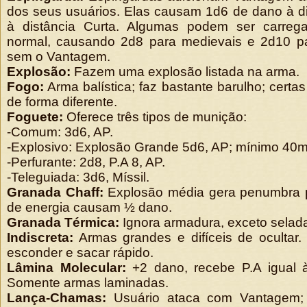
dos seus usuários. Elas causam 1d6 de dano à d
à distância Curta. Algumas podem ser carre
normal, causando 2d8 para medievais e 2d10 p
sem o Vantagem.
Explosão:
Fazem uma explosão listada na arma.
Fogo:
Arma balística; faz bastante barulho; cert
de forma diferente.
Foguete:
Oferece três tipos de munição:
-Comum: 3d6, AP.
-Explosivo: Explosão Grande 5d6, AP; mínimo 40m
-Perfurante: 2d8, P.A 8, AP.
-Teleguiada: 3d6, Míssil.
Granada Chaff:
Explosão média gera penumbra p
de energia causam ½ dano.
Granada Térmica:
Ignora armadura, exceto selada
Indiscreta:
Armas grandes e difíceis de ocultar
esconder e sacar rápido.
Lâmina Molecular:
+2 dano, recebe P.A igual 
Somente armas laminadas.
Lança-Chamas:
Usuário ataca com Vantagem;