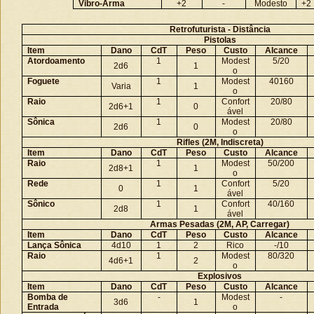
Vibro-Arma
+2
-
Modesto
+2
Retrofuturista - Distância
Pistolas
Item
Dano
CdT
Peso
Custo
Alcance
Atordoamento
1
Modest
5/20
2d6
1
o
Foguete
1
Modest
40160
Varia
1
o
Raio
1
Confort
20/80
2d6+1
0
ável
Sônica
1
Modest
20/80
2d6
0
o
Rifles (2M, Indiscreta)
Item
Dano
CdT
Peso
Custo
Alcance
Raio
1
Modest
50/200
2d8+1
1
o
Rede
1
Confort
5/20
0
1
ável
Sônico
1
Confort
40/160
2d8
1
ável
Armas Pesadas (2M, AP, Carregar)
Item
Dano
CdT
Peso
Custo
Alcance
Lança Sônica
4d10
1
2
Rico
-/10
Raio
1
Modest
80/320
4d6+1
2
o
Explosivos
Item
Dano
CdT
Peso
Custo
Alcance
Bomba de
-
Modest
-
3d6
1
Entrada
o