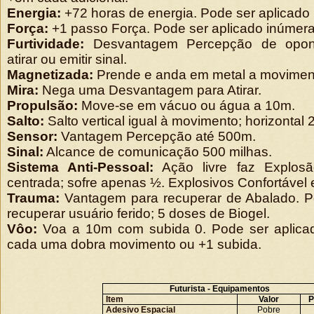
Energia:
+72 horas de energia. Pode ser aplicado
Força:
+1 passo Força. Pode ser aplicado inúmer
Furtividade:
Desvantagem Percepção de opon
atirar ou emitir sinal.
Magnetizada:
Prende e anda em metal a movimen
Mira:
Nega uma Desvantagem para Atirar.
Propulsão:
Move-se em vácuo ou água a 10m.
Salto:
Salto vertical igual à movimento; horizontal 
Sensor:
Vantagem Percepção até 500m.
Sinal:
Alcance de comunicação 500 milhas.
Sistema Anti-Pessoal:
Ação livre faz Explos
centrada; sofre apenas ½. Explosivos Confortável 
Trauma:
Vantagem para recuperar de Abalado. P
recuperar usuário ferido; 5 doses de Biogel.
Vôo:
Voa a 10m com subida 0. Pode ser aplica
cada uma dobra movimento ou +1 subida.
Futurista - Equipamentos
Item
Valor
P
Adesivo Espacial
Pobre