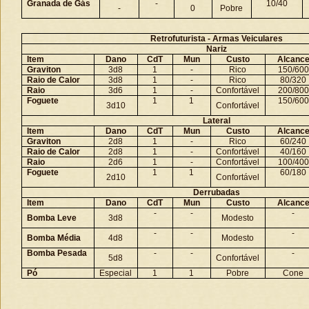
Granada de Gás
-
10/40
-
0
Pobre
Retrofuturista - Armas Veiculares
Nariz
Item
Dano
CdT
Mun
Custo
Alcanc
Graviton
3d8
1
-
Rico
150/600
Raio de Calor
3d8
1
-
Rico
80/320
Raio
3d6
1
-
Confortável
200/800
Foguete
1
1
150/600
3d10
Confortável
Lateral
Item
Dano
CdT
Mun
Custo
Alcanc
Graviton
2d8
1
-
Rico
60/240
Raio de Calor
2d8
1
-
Confortável
40/160
Raio
2d6
1
-
Confortável
100/400
Foguete
1
1
60/180
2d10
Confortável
Derrubadas
Item
Dano
CdT
Mun
Custo
Alcanc
-
-
-
Bomba Leve
3d8
Modesto
-
-
-
Bomba Média
4d8
Modesto
Bomba Pesada
-
-
-
5d8
Confortável
Pó
Especial
1
1
Pobre
Cone