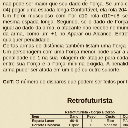
não pode ser maior que seu dado de Força. Se uma cr
d4) pegar uma espada longa Confortável, ela rola 2d
Um herói musculoso com For d10 rola d10+d8 se e
mesma espada longa. Segundo, se o dado de Força
igual ao dado da arma, o atacante não recebe nenhum
da arma, como um +1 no Aparar ou Alcance. Entre
qualquer penalidade.
Certas armas de distância também listam uma Força 
Um personagem com uma Força menor pode usar a 
penalidade de 1 na sua rolagem de ataque para cada
entre sua Força e a Força mínima exigida. A penali
arma puder ser atada em um bipé ou outro suporte.
CdT:
O número de disparos que podem ser feitos por 
Retrofuturista
Retrofuturista - Corpo a Corpo
Item
Dano
Peso
Custo
Qu
Espada Laser
d6+8
1
Rico
P.A
Porrete Doloroso
Espec
0
Modesto
At