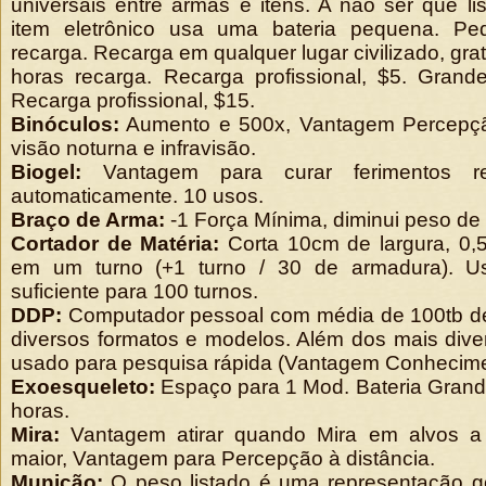
universais entre armas e itens. A não ser que l
item eletrônico usa uma bateria pequena. Pe
recarga. Recarga em qualquer lugar civilizado, gra
horas recarga. Recarga profissional, $5. Grand
Recarga profissional, $15.
Binóculos:
Aumento e 500x, Vantagem Percepção
visão noturna e infravisão.
Biogel:
Vantagem para curar ferimentos rece
automaticamente. 10 usos.
Braço de Arma:
-1 Força Mínima, diminui peso de
Cortador de Matéria:
Corta 10cm de largura, 0,
em um turno (+1 turno / 30 de armadura). Us
suficiente para 100 turnos.
DDP:
Computador pessoal com média de 100tb d
diversos formatos e modelos. Além dos mais div
usado para pesquisa rápida (Vantagem Conheci
Exoesqueleto:
Espaço para 1 Mod. Bateria Grande
horas.
Mira:
Vantagem atirar quando Mira em alvos a
maior, Vantagem para Percepção à distância.
Munição:
O peso listado é uma representação g