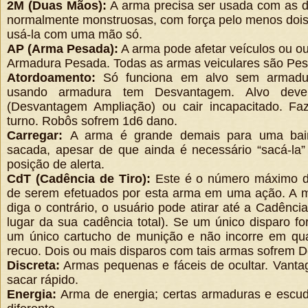
2M (Duas Mãos):
A arma precisa ser usada com as d
normalmente monstruosas, com força pelo menos doi
usá-la com uma mão só.
AP (Arma Pesada):
A arma pode afetar veículos ou ou
Armadura Pesada. Todas as armas veiculares são Pe
Atordoamento:
Só funciona em alvo sem armadur
usando armadura tem Desvantagem. Alvo dev
(Desvantagem Ampliação) ou cair incapacitado. Fa
turno. Robôs sofrem 1d6 dano.
Carregar:
A arma é grande demais para uma bai
sacada, apesar de que ainda é necessário “sacá-la
posição de alerta.
CdT (Cadência de Tiro):
Este é o número máximo de
de serem efetuados por esta arma em uma ação. A
diga o contrário, o usuário pode atirar até a Cadênci
lugar da sua cadência total). Se um único disparo for 
um único cartucho de munição e não incorre em qua
recuo. Dois ou mais disparos com tais armas sofrem 
Discreta:
Armas pequenas e fáceis de ocultar. Vant
sacar rápido.
Energia:
Arma de energia; certas armaduras e escu