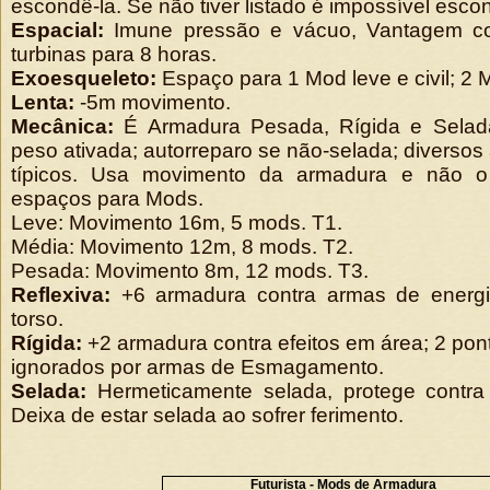
escondê-la. Se não tiver listado é impossível esco
Espacial:
Imune pressão e vácuo, Vantagem con
turbinas para 8 horas.
Exoesqueleto:
Espaço para 1 Mod leve e civil; 2
Lenta:
-5m movimento.
Mecânica:
É Armadura Pesada, Rígida e Selada
peso ativada; autorreparo se não-selada; diversos 
típicos. Usa movimento da armadura e não o
espaços para Mods.
Leve: Movimento 16m, 5 mods. T1.
Média: Movimento 12m, 8 mods. T2.
Pesada: Movimento 8m, 12 mods. T3.
Reflexiva:
+6 armadura contra armas de energ
torso.
Rígida:
+2 armadura contra efeitos em área; 2 po
ignorados por armas de Esmagamento.
Selada:
Hermeticamente selada, protege contra
Deixa de estar selada ao sofrer ferimento.
Futurista - Mods de Armadura