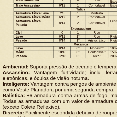
Espe
Traje Assassino
6/12
1
Confortável
Espe
Tática
Armadura Tática Leve
2/8
1
Modesto
Armadura Tática Média
6/12
2
Confortável
Armadura Tática
Lent
8/14
2
Confortável
Pesada
Exoesqueleto
Civil
0
1
Rico
Leve
6/12
1*
Rico
Rígi
Pesado
8/14
1*
Aristocrático
Rígi
Mecânica
Leve
8/14
0*
Modesto*
100k
Média
10/16
0*
Confortável*
150k
Pesada
12/18
0*
Rico*
200k
Ambiental:
Suporta pressão de oceano e temperat
Assassino:
Vantagem furtividade; inclui ferr
eletrônicas, e óculos de visão noturna.
Inteligente:
Vantagem contra perigos de ambiente e
como Veste Planadora por uma segunda compra.
Balística:
+6 armadura contra armas de fogo, ma
Todas as armaduras com um valor de armadura co
(exceto Colete Reflexivo).
Discreta:
Facilmente escondida debaixo de roupa