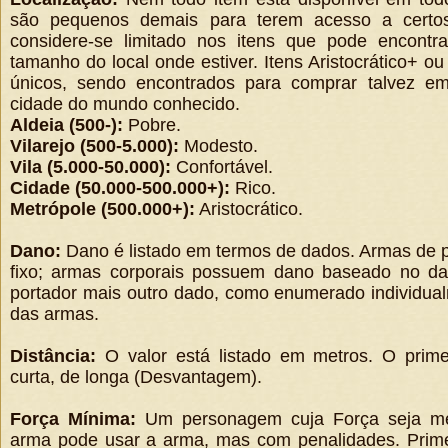
são pequenos demais para terem acesso a certos
considere-se limitado nos itens que pode encont
tamanho do local onde estiver. Itens Aristocrático+ o
únicos, sendo encontrados para comprar talvez 
cidade do mundo conhecido.
Aldeia (500-):
Pobre.
Vilarejo (500-5.000):
Modesto.
Vila (5.000-50.000):
Confortável.
Cidade (50.000-500.000+):
Rico.
Metrópole (500.000+):
Aristocrático.
Dano:
Dano é listado em termos de dados. Armas de p
fixo; armas corporais possuem dano baseado no d
portador mais outro dado, como enumerado individual
das armas.
Distância:
O valor está listado em metros. O primei
curta, de longa (Desvantagem).
Força Mínima:
Um personagem cuja Força seja m
arma pode usar a arma, mas com penalidades. Prime