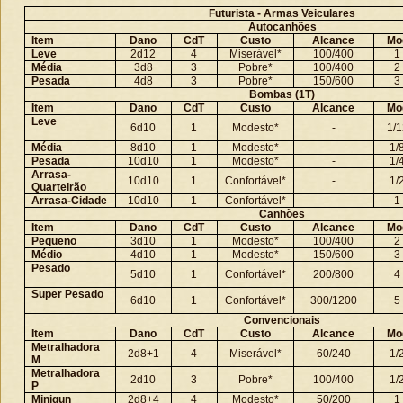
Futurista - Armas Veiculares
Autocanhões
Item
Dano
CdT
Custo
Alcance
Mo
Leve
2d12
4
Miserável*
100/400
1
Média
3d8
3
Pobre*
100/400
2
Pesada
4d8
3
Pobre*
150/600
3
Bombas (1T)
Item
Dano
CdT
Custo
Alcance
Mo
Leve
6d10
1
Modesto*
-
1/1
Média
8d10
1
Modesto*
-
1/
Pesada
10d10
1
Modesto*
-
1/
Arrasa-
10d10
1
Confortável*
-
1/
Quarteirão
Arrasa-Cidade
10d10
1
Confortável*
-
1
Canhões
Item
Dano
CdT
Custo
Alcance
Mo
Pequeno
3d10
1
Modesto*
100/400
2
Médio
4d10
1
Modesto*
150/600
3
Pesado
5d10
1
Confortável*
200/800
4
Super Pesado
6d10
1
Confortável*
300/1200
5
Convencionais
Item
Dano
CdT
Custo
Alcance
Mo
Metralhadora
2d8+1
4
Miserável*
60/240
1/
M
Metralhadora
2d10
3
Pobre*
100/400
1/
P
Minigun
2d8+4
4
Modesto*
50/200
1