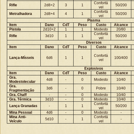
Confortá
Rifle
2d8+2
3
1
50/200
vel
Confortá
Metralhadora
2d8+4
4
1
50/200
vel
Plasma
Item
Dano
CdT
Peso
Custo
Alcance
Pistola
2d10+2
1
1
Modesto
20/80
Confortá
Rifle
3d10
1
1
50/200
vel
Diversos
Item
Dano
CdT
Peso
Custo
Alcance
Confortá
Lança-Mísseis
6d6
1
1
100/400
vel
Explosivos
Item
Dano
CdT
Peso
Custo
Alcance
Gra.
4d8
-
0
Modesto
10/40
Modestolecular
Gra.
3d6
-
0
Pobre
10/40
Fragmentação
Gra. Chaff
-
-
0
Modesto
10/40
Gra. Térmica
3d10
-
0
Modesto
10/40
Confortá
Lança Granadas
-
1
1
50/200
vel
Mina Pessoal
4d6
-
0
Modesto
-
Mina Anti-
Confortá
5d10
-
1
-
Veículo
vel