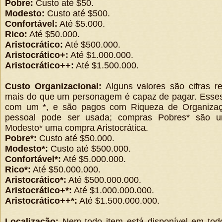
Pobre:
Custo até $50.
Modesto:
Custo até $500.
Confortável:
Até $5.000.
Rico:
Até $50.000.
Aristocrático:
Até $500.000.
Aristocrático+:
Até $1.000.000.
Aristocrático++:
Até $1.500.000.
Custo Organizacional:
Alguns valores são cifras re
mais do que um personagem é capaz de pagar. Esses 
com um *, e são pagos com Riqueza de Organizaç
pessoal pode ser usada; compras Pobres* são 
Modesto* uma compra Aristocrática.
Pobre*:
Custo até $50.000.
Modesto*:
Custo até $500.000.
Confortável*:
Até $5.000.000.
Rico*:
Até $50.000.000.
Aristocrático*:
Até $500.000.000.
Aristocrático+*:
Até $1.000.000.000.
Aristocrático++*:
Até $1.500.000.000.
Localização:
Nem todo item está disponível em todo 