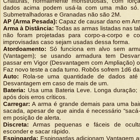
Criaturas, normalmente monstruosas, com forç
dados acima podem usá-la com uma mão só. 
Submetralhadoras e Granadas não são 2M.
AP (Arma Pesada):
Capaz de causar dano em Ar
Arma à Distância:
Todas as armas listadas nas tab
não foram projetadas para corpo-a-corpo e 
improvisadas caso sejam usadas dessa forma.
Atordoamento:
Só funciona em alvo sem arma
(Vantagem); se usando armadura tem Desvan
passar em Vigor (Desvantagem com Ampliação) ou
Faz novo teste a cada turno. Robôs sofrem 1d6 da
Auto:
Rola-se uma quantidade de dados até
Desvantagem em caso de mais de um.
Bateria:
Usa uma Bateria Leve. Longa duração;
após dois erros críticos.
Carregar:
A arma é grande demais para uma bai
sacada, apesar de que ainda é necessário “sacá-
em posição de alerta.
Discreta:
Armas pequenas e fáceis de oculta
esconder e sacar rápido.
Espingarda:
Espingardas adicionam Vantagem as 