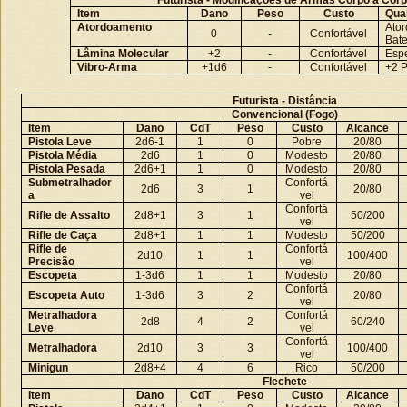
Futurista - Modificações de Armas Corpo a Cor
Item
Dano
Peso
Custo
Qua
Atordoamento
Ato
0
-
Confortável
Bate
Lâmina Molecular
+2
-
Confortável
Espe
Vibro-Arma
+1d6
-
Confortável
+2 P
Futurista - Distância
Convencional (Fogo)
Item
Dano
CdT
Peso
Custo
Alcance
Pistola Leve
2d6-1
1
0
Pobre
20/80
Pistola Média
2d6
1
0
Modesto
20/80
Pistola Pesada
2d6+1
1
0
Modesto
20/80
Submetralhador
Confortá
2d6
3
1
20/80
a
vel
Confortá
Rifle de Assalto
2d8+1
3
1
50/200
vel
Rifle de Caça
2d8+1
1
1
Modesto
50/200
Rifle de
Confortá
2d10
1
1
100/400
Precisão
vel
Escopeta
1-3d6
1
1
Modesto
20/80
Confortá
Escopeta Auto
1-3d6
3
2
20/80
vel
Metralhadora
Confortá
2d8
4
2
60/240
Leve
vel
Confortá
Metralhadora
2d10
3
3
100/400
vel
Minigun
2d8+4
4
6
Rico
50/200
Flechete
Item
Dano
CdT
Peso
Custo
Alcance