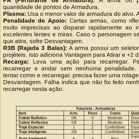
PA (Perfurante de Armadura):
A arma ou pro
quantidade de pontos de Armadura.
Plasma:
Usa o menor valor de armadura do alvo. 
Penalidade de Apoio:
Certas armas, como rifle
muito imprecisas ao disparar rapidamente ao 
excelentes lentes e miras. Caso o personagem 
que atira, sofre Desvantagem.
R3B (Rajada 3 Balas):
A arma possui um seletor
projéteis. Isto adiciona Vantagem para Atirar e +2 
Recarga:
Leva uma ação para recarregar. P
recarregar e andar sem nenhuma penalidade
tentar correr e recarregar, precisa fazer uma rola
Desvantagem. Falha indica que não foi feito ne
recarregar nesta ação.
Futurista - Armaduras
Item
Arm.
Peso
Custo
Qual
Colete Balístico
0/6
0
Modesto
Disc
Colete Reflexivo
0/6
1
Modesto
Refl
Traje Espacial
1
2
Confortável
Espa
Traje Inteligente
2/8
1
Confortável
Espe
Espa
Traje Ambiental
6
3
Rico