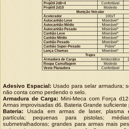
Projétil 2d8+4
Confortável
Projétil 2d10
Modesto
Munição Veicular
Acelerador
100xT
Autocanhão Leve
Miserável*
Autocanhão Médio
Miserável*
Autocanhão Pesado
Miserável*
Canhão Leve
Miserável*
Canhão Médio
Miserável*
Canhão Pesado
Miserável*
Canhão Super-Pesado
Pobre*
Lança Chamas
Miserável*
Trajes
Armadura de Carga
Aristocrático
Roupa Camuflagem
Modesto
Veste Planadora
Confortável
Adesivo Espacial:
Usado para selar armadura; s
não conta como perdendo o selo.
Armadura de Carga:
Mini-Meca com Força d12
Armas improvisadas d6. Bateria Grande suficiente 
Bateria:
Usada em armas de laser, plasma e
partícula; pequenas para pistolas; médi
submetralhadoras; grandes para armas mais pes