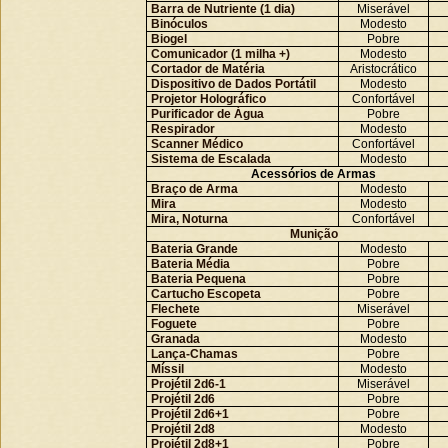
Barra de Nutriente (1 dia)
Miserável
Binóculos
Modesto
Biogel
Pobre
Comunicador (1 milha +)
Modesto
Cortador de Matéria
Aristocrático
Dispositivo de Dados Portátil
Modesto
Projetor Holográfico
Confortável
Purificador de Água
Pobre
Respirador
Modesto
Scanner Médico
Confortável
Sistema de Escalada
Modesto
Acessórios de Armas
Braço de Arma
Modesto
Mira
Modesto
Mira, Noturna
Confortável
Munição
Bateria Grande
Modesto
Bateria Média
Pobre
Bateria Pequena
Pobre
Cartucho Escopeta
Pobre
Flechete
Miserável
Foguete
Pobre
Granada
Modesto
Lança-Chamas
Pobre
Míssil
Modesto
Projétil 2d6-1
Miserável
Projétil 2d6
Pobre
Projétil 2d6+1
Pobre
Projétil 2d8
Modesto
Projétil 2d8+1
Pobre