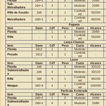
Pistola
2d4+1
1
0
Modesto
20/80
Sub-
2d4+1
3
1
Modesto
20/80
Metralhadora
Confortá
Rifle de Assalto
2d8
3
1
50/200
vel
Confortá
Metralhadora
2d6+1
4
2
60/240
vel
Foguete
Item
Dano
CdT
Peso
Custo
Alcance
Pistola
-
1
0
Modesto
20/80
Confortá
Rifle
-
1
1
50/200
vel
Lança-Chamas
Item
Dano
CdT
Peso
Custo
Alcance
Pistola
2d12
1
1
Modesto
-
Confortá
Pesado
3d12
1
2
-
vel
Laser
Item
Dano
CdT
Peso
Custo
Alcance
Pistola
2d6
1
0
Modesto
30/120
Submetralhador
2d6
4
1
Modesto
30/120
a
Confortá
Rifle
3d6
3
1
60/240
vel
Confortá
Minigun
3d6+4
4
2
100/400
vel
Partícula Acelerada
Item
Dano
CdT
Peso
Custo
Alcance
Pistola
2d6+2
1
0
Modesto
20/80
Submetralhador
2d6+2
4
0
Modesto
20/80
a