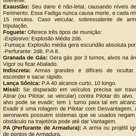
diferente.
Exaustão:
Seu dano é não-letal, causando níveis d
Ferimento. Essa Fadiga nunca causa morte, e cada ní
15 minutos. Caso veicular, sobressalente de ar
tripulação.
Foguete:
Oferece três tipos de munição:
-Explosivo: Explosão Média 2d6.
-Fumaça: Explosão média gera escuridão absoluta por 
-Perfurante: 2d8, P.A 8.
Granada de Gás:
Gera gás por 3 turnos, alvos na 
Vigor ou ficar Abalado.
Indiscreta:
Armas grandes e difíceis de ocultar
esconder e sacar rápido.
Lança Sônica:
P.A 40 alcance curto, 10 longo.
Míssil:
Se disparado em veículos precisa ser trava
Atirar (ou Pilotar, se veicular) contra Pilotar do alv
alvo pode se evadir; tem 1 turno para tal em alcanc
Evadir é uma rolagem de Pilotar com Desvantagem, 
aeronaves possuem sistemas que se usados negam
obstáculo na trajetória pode até dar Vantagem.
PA (Perfurante de Armadura):
A arma ou projétil i
de pontos de Armadura.