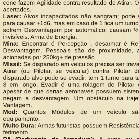
cone fazem Agilidade contra resultado de Atirar. 
acertados.
Laser:
Alvos incapacitados não sangram; pode 
para causar +1d6, mas em caso de 1 fica um turno
sofrem Desvantagem por automático; causam ½ 
invisíveis. Arma de Energia.
Mina:
Encontrar é Percepção , desarmar é R
Desvantagem. Pessoais são de proximidade, an
acionadas por 250kg+ de pressão.
Míssil:
Se disparado em veículos precisa ser trava
Atirar (ou Pilotar, se veicular) contra Pilotar
disparado alvo pode se evadir; tem 1 turno para t
3 em longo. Evadir é uma rolagem de Pilotar
apesar de que certas aeronaves possuem siste
negam a desvantagem. Um obstáculo na trajet
Vantagem.
Mod:
Quantos Módulos de um veículo sã
equipamento.
Muito Dura:
Armas futuristas possuem Resistência 
ferimento.