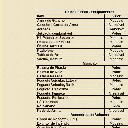
Retrofuturista - Equipamentos
Item
Valor
Arma de Gancho
Modesto
Gancho e Corda de Arma
Miserável
Jetpack
Confortável
Jetpack, combustível
Pobre
Kit Primeiros Socorros
Modesto
Óculos de Luz Baixa
Modesto
Óculos Termais
Pobre
Radiofone
Modesto
Tablete de Ar
Miserável
Vacina, Comum
Modesto
Munição
Bateria de Pistola
Pobre
Bateria de Rifle
Pobre
Bateria Pesada
Modesto
Foguete Veicular, Lateral
Pobre
Foguete Veicular, Nariz
Modesto
Foguete, Explosivo
Pobre
Foguete, Fumaça
Miserável
Foguete, Perfurante
Pobre
Pó, Desmaio
Modesto
Pó, Veneno
Rico
Rede de Arma
Miserável
Acessórios de Veículos
Corda de Resgate (30m)
Pobre
Extintor de Incêndio
Modesto
Gancho Magnético
Pobre