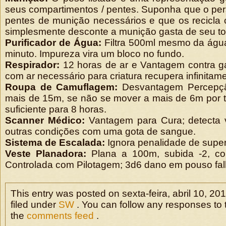
seus compartimentos / pentes. Suponha que o pe
pentes de munição necessários e que os recicla 
simplesmente desconte a munição gasta de seu tot
Purificador de Água:
Filtra 500ml mesmo da águ
minuto. Impureza vira um bloco no fundo.
Respirador:
12 horas de ar e Vantagem contra g
com ar necessário para criatura recupera infinitam
Roupa de Camuflagem:
Desvantagem Percepçã
mais de 15m, se não se mover a mais de 6m por t
suficiente para 8 horas.
Scanner Médico:
Vantagem para Cura; detecta 
outras condições com uma gota de sangue.
Sistema de Escalada:
Ignora penalidade de super
Veste Planadora:
Plana a 100m, subida -2, cob
Controlada com Pilotagem; 3d6 dano em pouso fal
This entry was posted on sexta-feira, abril 10, 20
filed under
SW
. You can follow any responses to t
the
comments feed
.