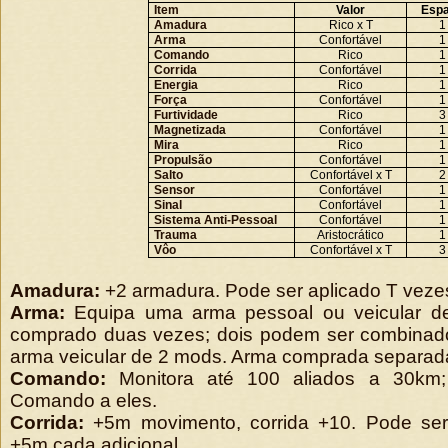
Item
Valor
Esp
Amadura
Rico x T
1
Arma
Confortável
1
Comando
Rico
1
Corrida
Confortável
1
Energia
Rico
1
Força
Confortável
1
Furtividade
Rico
3
Magnetizada
Confortável
1
Mira
Rico
1
Propulsão
Confortável
1
Salto
Confortável x T
2
Sensor
Confortável
1
Sinal
Confortável
1
Sistema Anti-Pessoal
Confortável
1
Trauma
Aristocrático
1
Vôo
Confortável x T
3
Amadura:
+2 armadura. Pode ser aplicado T veze
Arma:
Equipa uma arma pessoal ou veicular d
comprado duas vezes; dois podem ser combinad
arma veicular de 2 mods. Arma comprada separa
Comando:
Monitora até 100 aliados a 30km;
Comando a eles.
Corrida:
+5m movimento, corrida +10. Pode ser
+5m cada adicional.