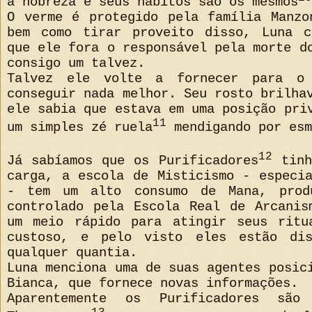
a nobreza e seus hábitos são os mesmos
O verme é protegido pela família Manzo
bem como tirar proveito disso, Luna c
que ele fora o responsável pela morte d
consigo um talvez.
Talvez ele volte a fornecer para o
conseguir nada melhor. Seu rosto brilha
ele sabia que estava em uma posição pri
11
um simples zé ruela
mendigando por esm
12
Já sabíamos que os Purificadores
tinh
carga, a escola de Misticismo - especi
- tem um alto consumo de Mana, produ
controlado pela Escola Real de Arcanis
um meio rápido para atingir seus ritu
custoso, e pelo visto eles estão dis
qualquer quantia.
Luna menciona uma de suas agentes posic
Bianca, que fornece novas informações.
Aparentemente os Purificadores são