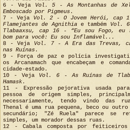
6 - Veja
Vol. 5 - As Montanhas de Xe
Emboscado por Pigmeus
.
7 - Veja
Vol. 2 - O Jovem Herói, cap 1
Flamejantes de Agnithia
e também
Vol. 6
Tlabaaxsu, cap 16 - “Eu sou Fogo, eu 
bom para você: Eu sou Inflamável...
8 - Veja
Vol. 7 - A Era das Trevas, c
nas Ruínas
.
9 - Força de paz e polícia investigati
os Arcanamach que encabeçam e comand
cidade-estado.
10 - Veja
Vol. 6 - As Ruínas de Tla
Hamask
.
11 - Expressão pejorativa usada para
pessoa de origem simples, principal
necessariamente, tendo vindo das ru
Thenal é uma rua pequena, beco ou outro
secundário; "Zé Ruela" parece se re
simples, um morador dessas ruas.
12 - Cabala composta por feiticeiros