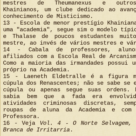
mestres de Theumanexus e outros
Khainianos, um clube dedicado ao avan
conhecimento de Misticismo.
13 - Escola de menor prestígio Khainian
uma "academia", segue sim o modelo típi
e Thalase de poucos estudantes muit
mestre, ao invés de vários mestres e vá
14 - Cabala de professores, aluno
afiliados com a Escola Real de Arcanis
Como a maioria das irmandades possui u
próprio na Academia.
15 - Laeneth Eldetralle é a figura m
cúpula dos Renascentes; não se sabe se 
cúpula ou apenas segue suas ordens. 
sabia bem que a fada era envolvid
atividades criminosas discretas, sem
roupas de aluna da Academia e com
Professora.
16 - Veja
Vol. 4 - O Norte Selvagem,
Branca de Irritarria
.