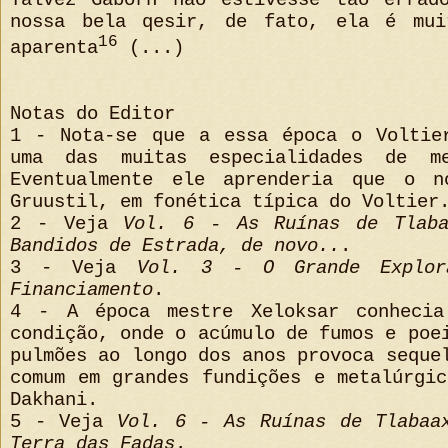
nossa bela qesir, de fato, ela é mui
16
aparenta
(...)
Notas do Editor
1 - Nota-se que a essa época o Voltie
uma das muitas especialidades de me
Eventualmente ele aprenderia que o n
Gruustil, em fonética típica do Voltier
2 - Veja
Vol. 6 - As Ruínas de Tlab
Bandidos de Estrada, de novo..
.
3 - Veja
Vol. 3 - O Grande Explo
Financiamento
.
4 - A época mestre Xeloksar conhecia
condição, onde o acúmulo de fumos e poe
pulmões ao longo dos anos provoca seque
comum em grandes fundições e metalúrgi
Dakhani.
5 - Veja
Vol. 6 - As Ruínas de Tlabaa
Terra das Fadas
.