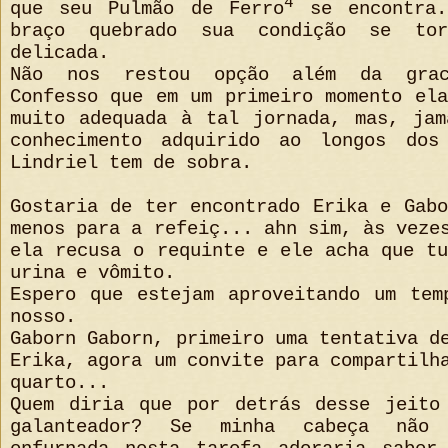
4
que seu Pulmão de Ferro
se encontra.
braço quebrado sua condição se to
delicada.
Não nos restou opção além da grac
Confesso que em um primeiro momento el
muito adequada à tal jornada, mas, jam
conhecimento adquirido ao longos dos
Lindriel tem de sobra.
Gostaria de ter encontrado Erika e Gab
menos para a refeiç... ahn sim, às veze
ela recusa o requinte e ele acha que t
urina e vômito.
Espero que estejam aproveitando um tem
nosso.
Gaborn Gaborn, primeiro uma tentativa d
Erika, agora um convite para compartilh
quarto...
Quem diria que por detrás desse jeito
galanteador? Se minha cabeça não 