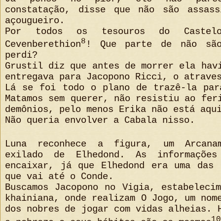
constatação, disse que não são assas
açougueiro.
Por todos os tesouros do Castel
8
Cevenberethion
! Que parte de não são
perdi?
Grustil diz que antes de morrer ela hav
entregava para Jacopono Ricci, o atrave
Lá se foi todo o plano de trazê-la par
Matamos sem querer, não resistiu ao fer
demônios, pelo menos Erika não está aqu
Não queria envolver a Cabala nisso.
Luna reconhece a figura, um Arcanam
exilado de Elhedond. As informaçõe
encaixar, já que Elhedond era uma das 
que vai até o Conde.
Buscamos Jacopono no Vigia, estabeleci
khainiana, onde realizam O Jogo, um nom
dos nobres de jogar com vidas alheias. 
10