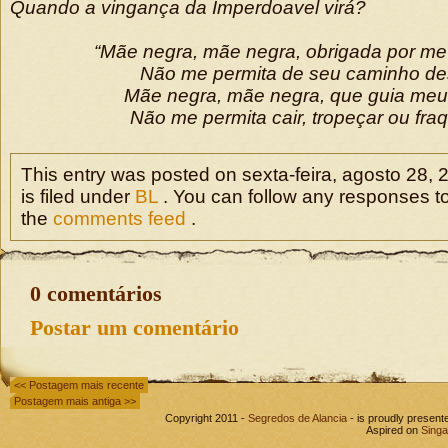
Quando a vingança da Imperdoavel virá?
“Mãe negra, mãe negra, obrigada por m
Não me permita de seu caminho de
Mãe negra, mãe negra, que guia meu
Não me permita cair, tropeçar ou fraq
This entry was posted on sexta-feira, agosto 28, 
is filed under
BL
. You can follow any responses to
the
comments feed
.
0 comentários
Postar um comentário
<< Postagem mais recente
Postagem mais antiga >>
Copyright 2011 -
Segredos de Alancia
- is proudly presen
Aspired on
Singa