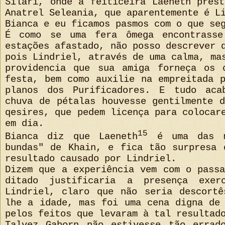
Silari, onde a feiticeira Laeneth pres
Anatrel Seleania, que aparentemente é L
Bianca e eu ficamos pasmos com o que se
É como se uma fera ômega encontrasse
estações afastado, não posso descrever 
pois Lindriel, através de uma calma, ma
providencia que sua amiga forneça os 
festa, bem como auxilie na empreitada 
planos dos Purificadores. E tudo aca
chuva de pétalas houvesse gentilmente 
qesires, que pedem licença para colocar
em dia.
15
Bianca diz que Laeneth
é uma das m
bundas" de Khain, e fica tão surpresa 
resultado causado por Lindriel.
Dizem que a experiência vem com o pass
ditado justificaria a presença exer
Lindriel, claro que não seria descortê
lhe a idade, mas foi uma cena digna de
pelos feitos que levaram à tal resultad
Talvez Gaborn não estivesse tão errad