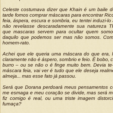
Celeste costumava dizer que Khain é um baile d
tarde fomos comprar máscaras para encontrar Ricc
feia, áspera, escura e sombria, eu tentei induzi-l
não revelasse descaradamente sua natureza Tha
que mascaras servem para ocultar quem somo
daquilo que podemos ser mas não somos. Co
homem-rato.
Achei que ele queria uma máscara do que era, 
claramente não é áspero, sombrio e feio. É bobo, 
burro – ou se não o é finge muito bem. Devia te
máscara feia, vai ver é tudo que ele deseja realm
almeja... mas esse fato já passou.
Será que Dorana perdoará meus pensamentos con
me esmaga e meu coração se divide, mas será 
fiz comigo é real, ou uma triste imagem distor
fumaça?