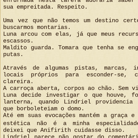
enfurnada nesta tarefa adoraria saber
sua empreitada. Respeito.
Uma vez que não temos um destino cert
buscarmos montarias.
Luna arcou com elas, já que meus recur
escassos.
Maldito guarda. Tomara que tenha se en
putas.
Através de algumas pistas, marcas, i
locais próprios para esconder-se, 
clareira.
A carroça aberta, corpos ao chão. Sem v
Luna decide investigar o que houve, fo
lanterna, quando Lindriel providencia 
que borboleteiam o domo.
Até em suas evocações mantém a graça e
estética não é a minha especialidad
deixei que Anifirith cuidasse disso.
Lindriel parece não gostar do comentár