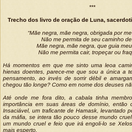
***
Trecho dos livro de oração de Luna, sacerdot
“Mãe negra, mãe negra, obrigada por m
Não me permita de seu caminho de
Mãe negra, mãe negra, que guia meu
Não me permita cair, tropeçar ou fraq
Há momentos em que me sinto uma leoa cami
hienas doentes, parece-me que sou a única a te
pensamento, ao invés de sorrir débil e amarg
chegou tão longe? Como em nome dos deuses não
Até onde me fora dito, a cabala tinha membr
importância em suas áreas de domínio, entã
Insaciável, um traficante de Hamask, levantado p
da máfia, se intera tão pouco desse mundo crue
um mundo cruel e feio que irá engoli-lo se Xel
mais esperto.