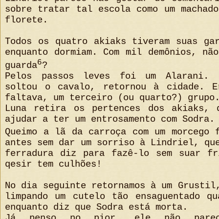
sobre tratar tal escola como um machad
florete.
Todos os quatro akiaks tiveram suas ga
enquanto dormiam. Com mil demônios, nã
6
guarda
?
Pelos passos leves foi um Alarani. 
soltou o cavalo, retornou à cidade. 
faltava, um terceiro (ou quarto?) grupo
Luna retira os pertences dos akiaks, 
ajudar a ter um entrosamento com Sodra.
Queimo a lã da carroça com um morcego 
antes sem dar um sorriso à Lindriel, qu
ferradura diz para fazê-lo sem suar fr
qesir tem culhões!
No dia seguinte retornamos à um Grustil
limpando um cutelo tão ensaguentado qu
enquanto diz que Sodra está morta.
Já penso no pior, ele não parec