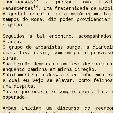
13
Theumanexus
e possuem uma rival
14
Renascentes
, uma fraternidade da Escol
A gentil donzela, cuja memória me faz
tempos do Rosa, diz poder providenciar
o grupo.
Seguidos a tal encontro, acompanhado
Bianca.
O grupo de arcanistas surge, a diantei
uma altiva qesir, com um porte gracios
duras.
Sua feição demonstra um leve descontent
enquanto caminha em minha direção.
Subitamente ela desvia e caminha em dir
a qual eu vejo se elevar, como felinos
uma disputa.
Mas o que ocorre é completamente fora 
esperado.
Ambas iniciam um discurso de reenco