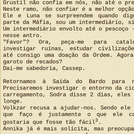
Grustil não confia em nós, não até o pr
Neste ramo, não confiar é a melhor opçã
Ele e Luna se surpreendem quando dig
parte da Máfia, sou um intermediário, s
Um intermediário envolto até o pescoço 
nesse antro.
"Favor"? Ora, peça-me para catalo
investigar ruínas, estudar civilizaçõ
até consigo uma doação da Ordem. Agora
garoto de recados?
Dai-me sabedoria, Cassep.
Retornamos à Saída do Bardo para n
Precisaremos investigar o entorno da ci
carregamento, Sodra disse 2 dias, eles
longe.
Volkzar recusa a ajudar-nos. Sendo ele
que faço é justamente o que ele co
3
gostaria que fosse tão fácil
.
Annika já é mais solícita, mas preocup