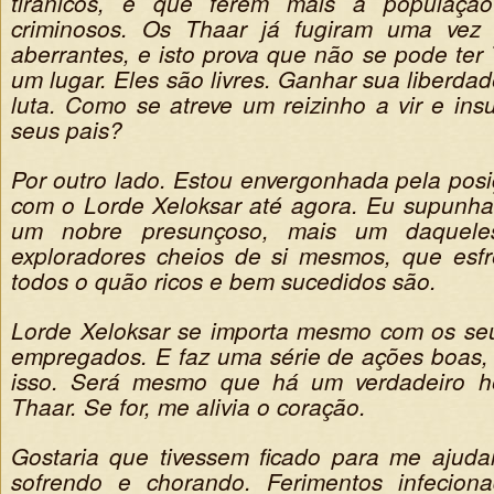
tirânicos, e que ferem mais a populaçã
criminosos. Os Thaar já fugiram uma vez
aberrantes, e isto prova que não se pode ter
um lugar. Eles são livres. Ganhar sua liberd
luta. Como se atreve um reizinho a vir e ins
seus pais?
Por outro lado. Estou envergonhada pela posi
com o Lorde Xeloksar até agora. Eu supunha
um nobre presunçoso, mais um daqueles
exploradores cheios de si mesmos, que esf
todos o quão ricos e bem sucedidos são.
Lorde Xeloksar se importa mesmo com os se
empregados. E faz uma série de ações boas,
isso. Será mesmo que há um verdadeiro he
Thaar. Se for, me alivia o coração.
Gostaria que tivessem ficado para me ajuda
sofrendo e chorando. Ferimentos infecion