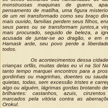
monstruosas maquinas de guerra, apa
pensamento de matilha, uma figura misteri
de um rei transformado como seu braço dire
mais ouvido, familias perdem seus filhos, 
seus pares ou se transformam juntos,a vir
mais procurado, seguido de beleza, a igr
acusada de juntar-se ao dragão, e em m
Hamask arde, seu povo perde a liberdad
todos.
Os acontecimentos dessa cidade
crianças orfãs, muitas delas eu vi na Sol N
tanto tempo marquei encontros para a prost
gordinhas ou magrinhas, doentes ou saudav
quietas, todas, sem excessão tristes e carr
algo ou alguém, lágrimas gordas brotando de
brilhantes: castanhos, azuis, cinzento
marcados pela vitória contra as aberraç
Orokul.