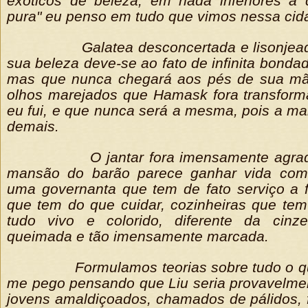
exóticos de beleza, em nada inferiores a
pura" eu penso em tudo que vimos nessa cid
Galatea desconcertada e lisonje
sua beleza deve-se ao fato de infinita bonda
mas que nunca chegará aos pés de sua mã
olhos marejados que Hamask fora transfor
eu fui, e que nunca será a mesma, pois a m
demais.
O jantar fora imensamente agra
mansão do barão parece ganhar vida com
uma governanta que tem de fato serviço a 
que tem do que cuidar, cozinheiras que te
tudo vivo e colorido, diferente da cinze
queimada e tão imensamente marcada.
Formulamos teorias sobre tudo o 
me pego pensando que Liu seria provavelme
jovens amaldiçoados, chamados de pálidos, 