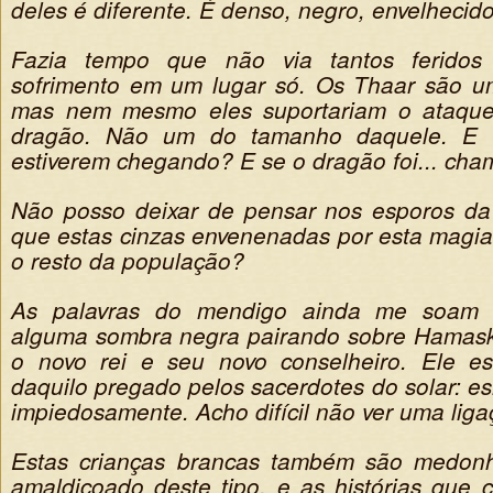
deles é diferente. É denso, negro, envelhecido
Fazia tempo que não via tantos feridos
sofrimento em um lugar só. Os Thaar são um
mas nem mesmo eles suportariam o ataqu
dragão. Não um do tamanho daquele. E 
estiverem chegando? E se o dragão foi... ch
Não posso deixar de pensar nos esporos da
que estas cinzas envenenadas por esta magia 
o resto da população?
As palavras do mendigo ainda me soam 
alguma sombra negra pairando sobre Hamask
o novo rei e seu novo conselheiro. Ele es
daquilo pregado pelos sacerdotes do solar: e
impiedosamente. Acho difícil não ver uma liga
Estas crianças brancas também são medon
amaldiçoado deste tipo, e as histórias que 