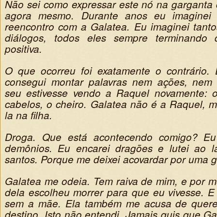
Não sei como expressar este nó na garganta 
agora mesmo. Durante anos eu imaginei
reencontro com a Galatea. Eu imaginei tantos
diálogos, todos eles sempre terminando
positiva.
O que ocorreu foi exatamente o contrário. 
consegui montar palavras nem ações, nem
seu estivesse vendo a Raquel novamente: o
cabelos, o cheiro. Galatea não é a Raquel, m
la na filha.
Droga. Que está acontecendo comigo? Eu
demônios. Eu encarei dragões e lutei ao l
santos. Porque me deixei acovardar por uma 
Galatea me odeia. Tem raiva de mim, e por mo
dela escolheu morrer para que eu vivesse. E p
sem a mãe. Ela também me acusa de querer
destino. Isto não entendi. Jamais quis que G