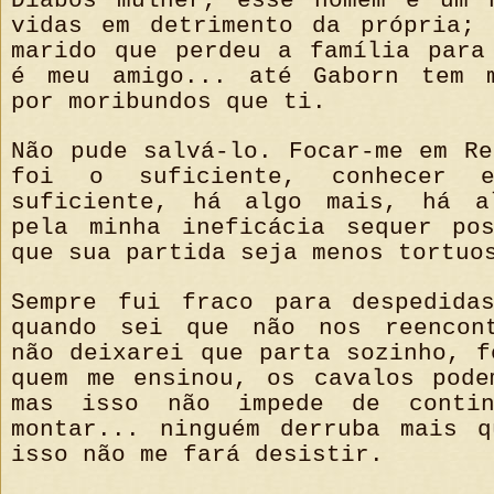
Diabos mulher, esse homem é um 
vidas em detrimento da própria;
marido que perdeu a família para
é meu amigo... até Gaborn tem m
por moribundos que ti.
Não pude salvá-lo. Focar-me em Re
foi o suficiente, conhecer 
suficiente, há algo mais, há a
pela minha ineficácia sequer po
que sua partida seja menos tortuo
Sempre fui fraco para despedida
quando sei que não nos reencont
não deixarei que parta sozinho, f
quem me ensinou, os cavalos pode
mas isso não impede de contin
montar... ninguém derruba mais 
isso não me fará desistir.