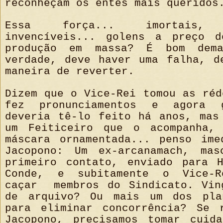
reconheçam os entes mais queridos
Essa força... imortais, o
invencíveis... golens a preço d
produção em massa? É bom dem
verdade, deve haver uma falha, d
maneira de reverter.
Dizem que o Vice-Rei tomou as réd
fez pronunciamentos e agora 
deveria tê-lo feito há anos, mas
um Feiticeiro que o acompanha, 
máscara ornamentada... penso ime
Jacopono: Um ex-arcanamach, mas
primeiro contato, enviado para 
Conde, e subitamente o Vice-
caçar
membros do Sindicato. Vin
de arquivo? Ou mais um dos pla
para eliminar concorrência? Se 
Jacopono, precisamos tomar cuid