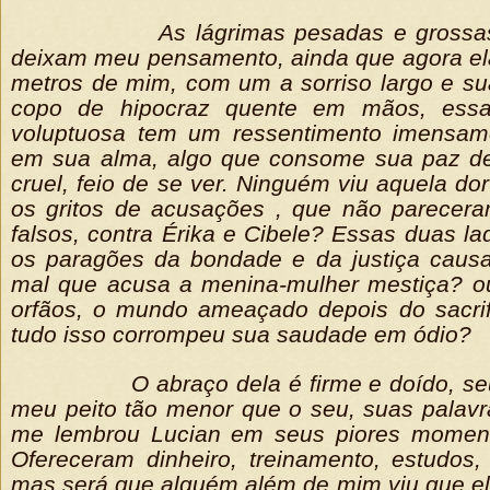
As lágrimas pesadas e grossa
deixam meu pensamento, ainda que agora el
metros de mim, com um a sorriso largo e s
copo de hipocraz quente em mãos, essa
voluptuosa tem um ressentimento imensam
em sua alma, algo que consome sua paz de
cruel, feio de se ver. Ninguém viu aquela do
os gritos de acusações , que não parece
falsos, contra Érika e Cibele? Essas duas la
os paragões da bondade e da justiça causa
mal que acusa a menina-mulher mestiça? ou
orfãos, o mundo ameaçado depois do sacrif
tudo isso corrompeu sua saudade em ódio?
O abraço dela é firme e doído, s
meu peito tão menor que o seu, suas palavr
me lembrou Lucian em seus piores momen
Ofereceram dinheiro, treinamento, estudos,
mas será que alguém além de mim viu que e