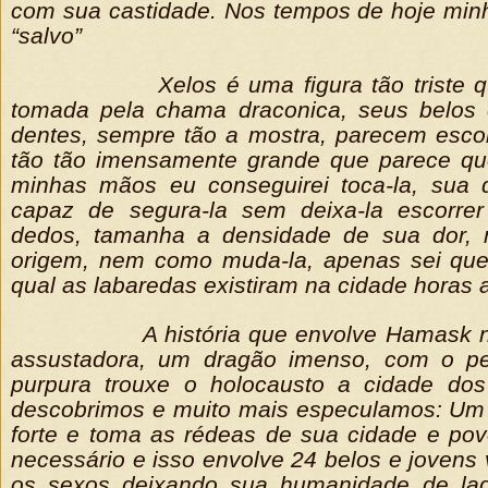
com sua castidade. Nos tempos de hoje minh
“salvo”
Xelos é uma figura tão triste 
tomada pela chama draconica, seus belos e
dentes, sempre tão a mostra, parecem esco
tão tão imensamente grande que parece qu
minhas mãos eu conseguirei toca-la, sua d
capaz de segura-la sem deixa-la escorre
dedos, tamanha a densidade de sua dor,
origem, nem como muda-la, apenas sei que e
qual as labaredas existiram na cidade horas a
A história que envolve Hamask n
assustadora, um dragão imenso, com o pe
purpura trouxe o holocausto a cidade dos
descobrimos e muito mais especulamos: Um r
forte e toma as rédeas de sua cidade e povo
necessário e isso envolve 24 belos e jovens
os sexos deixando sua humanidade de la