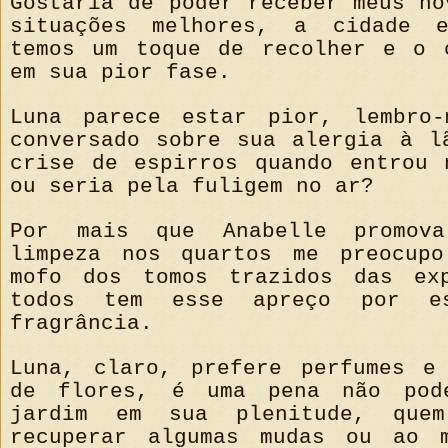
Gostaria de poder receber meus no
situações melhores, a cidade e
temos um toque de recolher e o 
em sua pior fase.
Luna parece estar pior, lembro-
conversado sobre sua alergia à l
crise de espirros quando entrou 
ou seria pela fuligem no ar?
Por mais que Anabelle promov
limpeza nos quartos me preocup
mofo dos tomos trazidos das exp
todos tem esse apreço por e
fragrância.
Luna, claro, prefere perfumes e
de flores, é uma pena não pod
jardim em sua plenitude, que
recuperar algumas mudas ou ao m