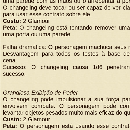
uma parede com as mãos ou o arrebentar a port
O changeling deve tocar ou ser capaz de ver cl
para usar esse contrato sobre ele.
Custo:
2 Glamour
Peta:
O changeling está tentando remover uma 
uma porta ou uma parede.
Falha dramática: O personagem machuca seus m
Desvantagem para todos os testes à base de
cena.
Sucesso: O changeling causa 1d6 penetran
sucesso.
Grandiosa Exibição de Poder
O changeling pode impulsionar a sua força pa
envolvem combate. O personagem pode correr
levantar objetos pesados ​​muito mais eficaz do q
Custo:
2 Glamour
Peta:
O personagem está usando esse contrato