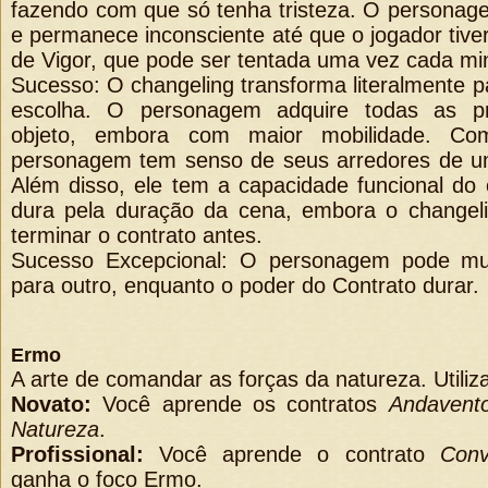
fazendo com que só tenha tristeza. O personag
e permanece inconsciente até que o jogador tive
de Vigor, que pode ser tentada uma vez cada mi
Sucesso: O changeling transforma literalmente p
escolha. O personagem adquire todas as pr
objeto, embora com maior mobilidade. C
personagem tem senso de seus arredores de u
Além disso, ele tem a capacidade funcional do 
dura pela duração da cena, embora o changeli
terminar o contrato antes.
Sucesso Excepcional: O personagem pode mu
para outro, enquanto o poder do Contrato durar.
Ermo
A arte de comandar as forças da natureza. Utiliz
Novato:
Você aprende os contratos
Andavent
Natureza
.
Profissional:
Você aprende o contrato
Conv
ganha o foco Ermo.