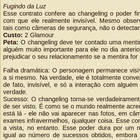
Fugindo da Luz
Esse contrato confere ao changeling o poder fin
com que ele realmente invisível. Mesmo obser
tais como câmeras de segurança, não o detecta
Custo:
2 Glamour
Peta:
O changeling deve ter contado uma mentira
alguém muito importante para ele no dia anterio
prejudicar o seu relacionamento se a mentira for
Falha dramática: O personagem permanece visí
a si mesmo. Na verdade, ele é totalmente conve
de fato, invisível, e só a interação com algué
verdade.
Sucesso: O changeling torna-se verdadeiramente
de ser visto. É como se o mundo realmente acre
está lá - ele não vai aparecer nas fotos, em c
exames infravermelhos, qualquer coisa. Esse co
a vista, no entanto. Esse poder dura por um 
igual ao número de sucessos obtidos, embora 