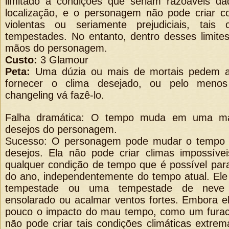
limitado a condições que seriam razoáveis ​​
localização, e o personagem não pode criar co
violentas ou seriamente prejudiciais, tai
tempestades. No entanto, dentro desses limites
mãos do personagem.
Custo:
3 Glamour
Peta:
Uma dúzia ou mais de mortais pedem a
fornecer o clima desejado, ou pelo men
changeling vá fazê-lo.
Falha dramática: O tempo muda em uma ma
desejos do personagem.
Sucesso: O personagem pode mudar o tempo 
desejos. Ela não pode criar climas impossíve
qualquer condição de tempo que é possível par
do ano, independentemente do tempo atual. El
tempestade ou uma tempestade de neve
ensolarado ou acalmar ventos fortes. Embora e
pouco o impacto do mau tempo, como um furacã
não pode criar tais condições climáticas extre