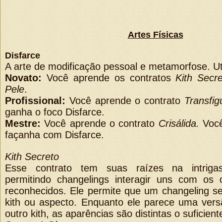
Artes Físicas
Disfarce
A arte de modificação pessoal e metamorfose. Uti
Novato:
Você aprende os contratos
Kith Secr
Pele
.
Profissional:
Você aprende o contrato
Transfig
ganha o foco Disfarce.
Mestre:
Você aprende o contrato
Crisálida.
Voc
façanha com Disfarce.
Kith Secreto
Esse contrato tem suas raízes na intriga
permitindo changelings interagir uns com os
reconhecidos. Ele permite que um changeling s
kith ou aspecto. Enquanto ele parece uma ver
outro kith, as aparências são distintas o suficient