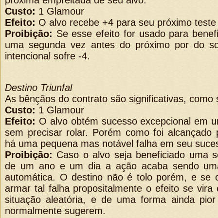
próxima empreitada de seu alvo.
Custo:
1 Glamour
Efeito:
O alvo recebe +4 para seu próximo teste 
Proibição:
Se esse efeito for usado para benef
uma segunda vez antes do próximo por do so
intencional sofre -4.
Destino Triunfal
As bênçãos do contrato são significativas, como
Custo:
1 Glamour
Efeito:
O alvo obtém sucesso excepcional em u
sem precisar rolar. Porém como foi alcançado
há uma pequena mas notável falha em seu suce
Proibição:
Caso o alvo seja beneficiado uma s
de um ano e um dia a ação acaba sendo uma
automática. O destino não é tolo porém, e se o
armar tal falha propositalmente o efeito se vir
situação aleatória, e de uma forma ainda pio
normalmente sugerem.