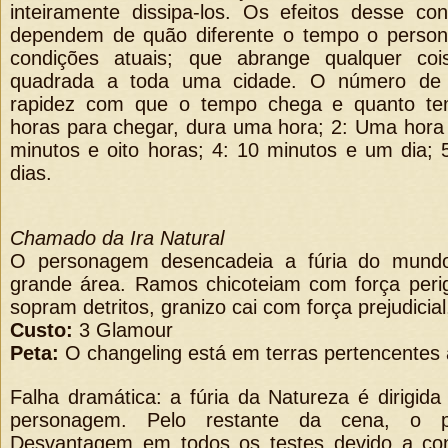
inteiramente dissipa-los. Os efeitos desse con
dependem de quão diferente o tempo o pers
condições atuais; que abrange qualquer co
quadrada a toda uma cidade. O número de 
rapidez com que o tempo chega e quanto te
horas para chegar, dura uma hora; 2: Uma hora 
minutos e oito horas; 4: 10 minutos e um dia; 
dias.
Chamado da Ira Natural
O personagem desencadeia a fúria do mund
grande área. Ramos chicoteiam com força perig
sopram detritos, granizo cai com força prejudicial
Custo:
3 Glamour
Peta:
O changeling está em terras pertencentes a
Falha dramática: a fúria da Natureza é dirigid
personagem. Pelo restante da cena, o p
Desvantagem em todos os testes devido a con