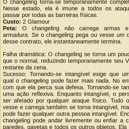
O changeling torna-se temporariamente complet
Nesse estado, ela é imune a todos os ataqu
passar por todas as barreiras físicas.
Custo:
2 Glamour
Peta:
O changeling não carrega armas e
armadura. Se o changeling pega ou vesse um du
desse contrato, ele instantaneamente termina.
Falha dramática: O changeling se torna um pou
que o normal, reduzindo temporariamente seu V
restante da cena.
Sucesso: Tornando-se intangível exige que um
qual o changeling pode fazer mais nada. No ent
com que ela perca sua defesa. Tornando-se ta
uma ação reflexiva. Enquanto intangível, o p
ser afetado por qualquer ataque físico. Tudo 
vesse e carrega também se torna intangível, ma
pode fazer qualquer outra pessoa intangível. Enq
changeling pode andar livremente ou enfiar a 
paredes, gavetas e todos os outros objetos. El