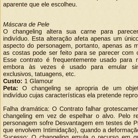
aparente que ele escolheu.
Máscara de Pele
O changeling altera sua carne para parec
indivíduo. Esta alteração afeta apenas um úni
aspecto do personagem, portanto, apenas as m
as costas pode ser feito para se parecer com 
Esse contrato é frequentemente usado para me
embora às vezes é usado para emular si
exclusivos, tatuagens, etc.
Custo:
1 Glamour
Peta:
O changeling se apropria de um objet
indivíduo cujas características ela pretende repro
Falha dramática: O Contrato falhar grotescamen
changeling em vez de espelhar o alvo. Pelo r
personagem sofre Desvantagem em testes de Pr
que envolvem Intimidação), quando a deformação 
Sucesso: O changeling emula o recurso em 