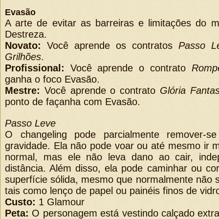
Evasão
A arte de evitar as barreiras e limitações do mu
Destreza.
Novato:
Você aprende os contratos
Passo L
Grilhões
.
Profissional:
Você aprende o contrato
Rompe
ganha o foco Evasão.
Mestre:
Você aprende o contrato
Glória Fant
ponto de façanha com Evasão.
Passo Leve
O changeling pode parcialmente remover-se
gravidade. Ela não pode voar ou até mesmo ir m
normal, mas ele não leva dano ao cair, ind
distância. Além disso, ela pode caminhar ou co
superfície sólida, mesmo que normalmente não 
tais como lenço de papel ou painéis finos de vidr
Custo:
1 Glamour
Peta:
O personagem está vestindo calçado extra