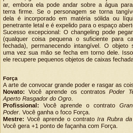
ar, embora ela pode andar sobre a água par
terra firme. Se o personagem se torna tangív
dela é incorporado em matéria sólida ou líqu
penetrante letal e é expelido para o espaço aber
Sucesso excepcional: O changeling pode pegar
(qualquer coisa pequena o suficiente para
fechada), permanecendo intangível. O objeto s
uma vez sua mão se fecha em torno dele. Isso
ele recupere pequenos objetos de caixas fechad
Força
A arte de convocar grande poder e rasgar as cois
Novato:
Você aprende os contratos
Poder Te
Aperto Rasgador do Ogro
.
Profissional:
Você aprende o contrato
Gran
Poder
. Você ganha o foco Força.
Mestre:
Você aprende o contrato
Ira Rubra da
Você gera +1 ponto de façanha com Força.