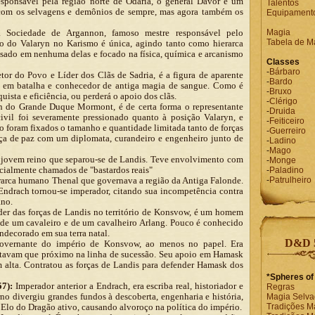
ponsável pela região norte de Odaria, o general Davor é um
Talentos
 com os selvagens e demônios de sempre, mas agora também os
Equipament
 Sociedade de Argannon, famoso mestre responsável pelo
Magia
Tabela de M
o do Valaryn no Karismo é única, agindo tanto como hierarca
sado em nenhuma delas e focado na física, química e arcanismo
Classes
-
Bárbaro
tor do Povo e Líder dos Clãs de Sadria, é a figura de aparente
-
Bardo
o em batalha e conhecedor de antiga magia de sangue. Como é
-
Bruxo
ista e eficiência, ou perderá o apoio dos clãs.
-
Clérigo
n do Grande Duque Mormont, é de certa forma o representante
-
Druida
civil foi severamente pressionado quanto à posição Valaryn, e
-
Feiticeiro
to foram fixados o tamanho e quantidade limitada tanto de forças
-
Guerreiro
ça de paz com um diplomata, curandeiro e engenheiro junto de
-
Ladino
-
Mago
 jovem reino que separou-se de Landis. Teve envolvimento com
-
Monge
ficialmente chamados de "bastardos reais"
-
Paladino
arca humano Thenal que governava a região da Antiga Falonde.
-
Patrulheiro
Endrach tornou-se imperador, citando sua incompetência contra
ano.
er das forças de Landis no território de Konsvow, é um homem
is de um cavaleiro e de um cavalheiro Arlang. Pouco é conhecido
ndecorado em sua terra natal.
D&D 5
vernante do império de Konsvow, ao menos no papel. Era
itavam que próximo na linha de sucessão. Seu apoio em Hamask
 alta. Contratou as forças de Landis para defender Hamask dos
*Spheres of
57):
Imperador anterior a Endrach, era escriba real, historiador e
Regras
no divergiu grandes fundos à descoberta, engenharia e história,
Magia Selv
Elo do Dragão ativo, causando alvoroço na política do império.
Tradições M