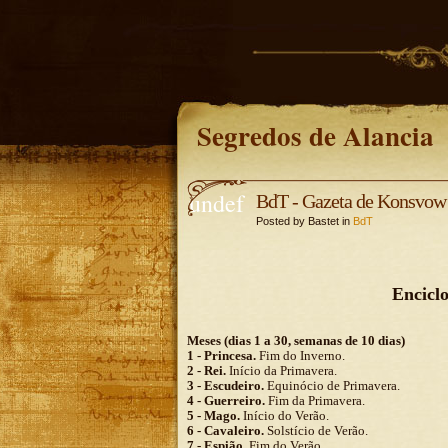
Segredos de Alancia
undef
BdT - Gazeta de Konsvow
Posted by Bastet in
BdT
ined
undefine
d
Encicl
Meses (dias 1 a 30, semanas de 10 dias)
1 - Princesa.
Fim do Inverno.
2 - Rei.
Início da Primavera.
3 - Escudeiro.
Equinócio de Primavera.
4 - Guerreiro.
Fim da Primavera.
5 - Mago.
Início do Verão.
6 - Cavaleiro.
Solstício de Verão.
7 - Espião.
Fim do Verão.