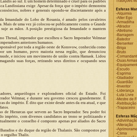
Tradições Ma
Landis ao sul. É um homem determinado e cruel para os padrões
ca Landissiana exige. Apesar da força que o império demonstra
Esferas Mar
 consórcios, nobres e generais opondo-se discretamente após a
-
Alquimia
-
Alter Ego
da Irmandade do Lobo de Rosania, é amado pelos cavaleiros
-
Armadilha
a. Mais de uma vez já colocou-se publicamente contra o Grande
-
Atirador
 suje as mãos. A posição prestigiosa da Irmandade o mantem
-
Atletismo
-
Barragem
o Thenal, imperador que escolheu o Sacro Imperador Volmnar
-
Batedor
 imperadores anteriores humanos.
-
Berserker
sponsável por toda a região oeste de Konsvow, conhecida como
-
Briga
 por um humano, povo maioria nessa região, que denunciou
-
Bruto
raude, e iniciou um movimento de união contra Hamask. Lidou
-
Comandant
magando suas forças, retirando seus direitos e ocupando seus
-
Duas Arma
-
Equipamen
-
Escudo
-
Esgrima
-
Gladiador
-
Guardião
-
Inventor
-
Liderança
dores, arqueólogos e exploradores oficial do Estado. Foi
-
Luta Livre
rador Volmnar, e durante seu governo cresceu grandemente. É
-
Mestre de F
cas do império. É dito que existe desde antes da era atual, e que
-
Retribuição
fatos.
-
Trapaceiro
ho de Hierarcas que servem ao Sacro Imperador. Seu poder foi
do império, com diversos candidatos ao trono se politizando e
Esferas Má
-
Adivinhaçã
 Atualmente o conselho é composto apenas por aliados do Sacro
-
Alteração
-
Aprimorame
Baradiss e do duque da região de Thalanis. São compostos por
-
Clima
m o orgulho Thalis.