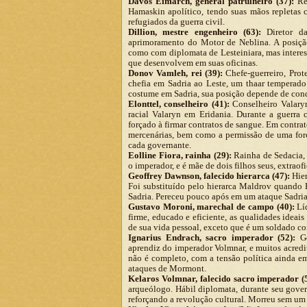
Davos Eimarch, general patrulheiro (37):
Res
Hamaskin apolítico, tendo suas mãos repletas
refugiados da guerra civil.
Dillion, mestre engenheiro (63):
Diretor da
aprimoramento do Motor de Neblina. A posiçã
como com diplomata de Lesteiniara, mas interes
que desenvolvem em suas oficinas.
Donov Vamleh, rei (39):
Chefe-guerreiro, Prote
chefia em Sadria ao Leste, um thaar temperad
costume em Sadria, sua posição depende de conqu
Elonttel, conselheiro (41):
Conselheiro Valary
racial Valaryn em Eridania. Durante a guerra 
forçado à firmar contratos de sangue. Em contra
mercenárias, bem como a permissão de uma for
cada governante.
Eolline Fiora, rainha (29):
Rainha de Sedacia,
o imperador, e é mãe de dois filhos seus, extrao
Geoffrey Dawnson, falecido hierarca (47):
Hier
Foi substituído pelo hierarca Maldrov quando 
Sadria. Pereceu pouco após em um ataque Sadri
Gustavo Moroni, marechal de campo (40):
Líd
firme, educado e eficiente, as qualidades idea
de sua vida pessoal, exceto que é um soldado co
Ignarius Endrach, sacro imperador (52):
Go
aprendiz do imperador Volmnar, e muitos acred
não é completo, com a tensão política ainda em
ataques de Mormont.
Kelaros Volmnar, falecido sacro imperador (
arqueólogo. Hábil diplomata, durante seu gover
reforçando a revolução cultural. Morreu sem um 