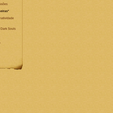
issões
eiras*
Inatividade
Dark Souls
e