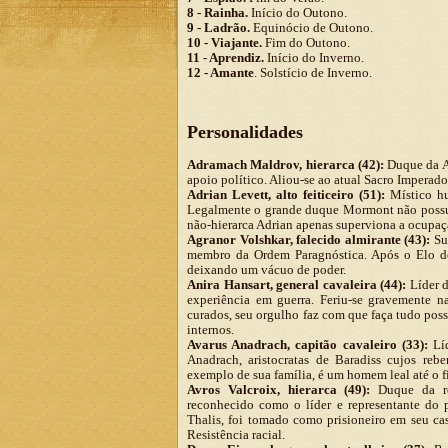
8 - Rainha.
Início do Outono.
9 - Ladrão.
Equinócio de Outono.
10 - Viajante.
Fim do Outono.
11 - Aprendiz.
Início do Inverno.
12 - Amante
. Solstício de Inverno.
Personalidades
Adramach Maldrov, hierarca (42):
Duque da A
apoio político. Aliou-se ao atual Sacro Imperado
Adrian Levett, alto feiticeiro (51):
Místico hu
Legalmente o grande duque Mormont não possui 
não-hierarca Adrian apenas superviona a ocupaç
Agranor Volshkar, falecido almirante (43):
Suc
membro da Ordem Paragnóstica. Após o Elo do D
deixando um vácuo de poder.
Anira Hansart, general cavaleira (44):
Líder d
experiência em guerra. Feriu-se gravemente na
curados, seu orgulho faz com que faça tudo pos
internos.
Avarus Anadrach, capitão cavaleiro (33):
Líd
Anadrach, aristocratas de Baradiss cujos re
exemplo de sua família, é um homem leal até o fi
Avros Valcroix, hierarca (49):
Duque da reg
reconhecido como o líder e representante do 
Thalis, foi tomado como prisioneiro em seu cas
Resistência racial.