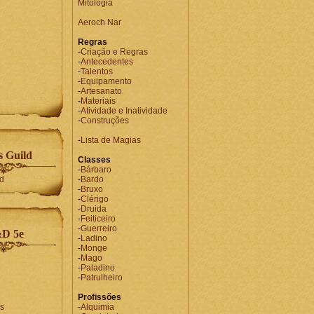
Mitologia
Aeroch Nar
Regras
-
Criação e Regras
-
Antecedentes
-
Talentos
-
Equipamento
-
Artesanato
-
Materiais
-
Atividade e Inatividade
-
Construções
-
Lista de Magias
 Guild
Classes
-
Bárbaro
-
Bardo
-
Bruxo
-
Clérigo
-
Druida
-
Feiticeiro
-
Guerreiro
D 5e
-
Ladino
-
Monge
-
Mago
-
Paladino
-
Patrulheiro
Profissões
s
-
Alquimia