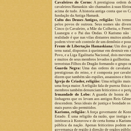
Cavaleiros do Corno:
A prestigiosa ordem d
cavaleiros Hamaskin são chamados à suas fileiras
acima de tudo. A historia antiga conta que os 
fundação da Antiga Hamask.
Culto dos Deuses Antigos, religião:
Um termo g
pelos povos de outrora. Seus nomes são divers
Cinco (o Cavaleiro, a Mãe da Colheita, o Ferre
Luanegra e o Pai das Ondas. O Karismo não 
realidade é que nas vilas distantes muitos aind
podem viver sob controle de um demônio e pouc
Frente de Libertação Hamaskiana:
Um dos gru
terra natal, dispostos à queimar em destruir 
Povo, e a Liga Egalitaria Nacional, dois movim
e muitos de seus membros levados à guilhotina
terroristas Filhos do Dragão formando o grupo ra
Guarda Negra:
Uma das ordens de cavalaria
prestigiosas do reino, e é composta por caval
dizem que também são espiões, assassinos e fei
Igreja do Criador, religião:
Uma religião mais 
uma força maior. A religião fala de pureza físic
membros também denunciam feiticeiros e o perig
Irmandade do Lobo:
A guarda de honra de R
linhagens que os levam aos antigos Reis Gêmeos
descendem. Seus ideais de justiça e bondade os
mais puros são permitidos.
Karismo, religião:
A força governante de Konsvo
Estado. É uma religião da razão, que instiga o
intrínseca à Konsvow e de certa forma o Karism
pública da nação. Apenas feiticeiros podem av
governança de região à direção de orgãos públic