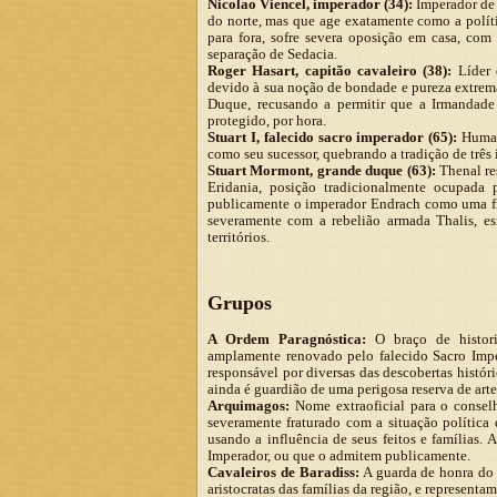
Nicolao Viencel, imperador (34):
Imperador de 
do norte, mas que age exatamente como a políti
para fora, sofre severa oposição em casa, com
separação de Sedacia.
Roger Hasart, capitão cavaleiro (38):
Líder 
devido à sua noção de bondade e pureza extrem
Duque, recusando a permitir que a Irmandade
protegido, por hora.
Stuart I, falecido sacro imperador (65):
Human
como seu sucessor, quebrando a tradição de três
Stuart Mormont, grande duque (63):
Thenal re
Eridania, posição tradicionalmente ocupada
publicamente o imperador Endrach como uma f
severamente com a rebelião armada Thalis, es
territórios.
Grupos
A Ordem Paragnóstica:
O braço de historia
amplamente renovado pelo falecido Sacro Impe
responsável por diversas das descobertas históri
ainda é guardião de uma perigosa reserva de arte
Arquimagos:
Nome extraoficial para o consel
severamente fraturado com a situação política 
usando a influência de seus feitos e famílias.
Imperador, ou que o admitem publicamente.
Cavaleiros de Baradiss:
A guarda de honra do 
aristocratas das famílias da região, e representa