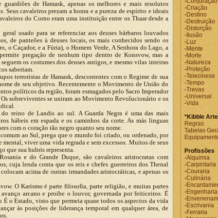
-
Conjuração
e guardiões de Hamask, apenas os melhores e mais resolutos
-
Criação
. Seus cavaleiros prezam a honra e a pureza de espírito e ideais
-
Destino
Cavaleiros do Corno eram uma instituição entre os Thaar desde a
-
Destruição
-
Distorção
eral usado para se referenciar aos deuses bárbaros louvados
-
Ilusão
os, de panteões à deuses locais, os mais conhecidos sendo os
-
Luz
iro, o Caçador, e a Fúria), o Homem Verde, A Senhora do Lago, a
-
Mente
permite pregação de nenhum tipo dentro de Konsvow, mas a
-
Morte
a seguem os costumes dos deuses antigos, e mesmo vilas inteiras
-
Natureza
os saberiam.
-
Proteção
-
Telecinese
pos terroristas de Hamask, descontentes com o Regime de sua
-
Tempo
em nome de seu objetivo. Recentemente o Movimento de União do
-
Trevas
entos políticos da região, foram esmagados pelo Sacro Imperador
-
Universal
. Os sobreviventes se uniram ao Movimento Revolucionário e os
-
Vida
dical.
 do reino de Landis ao sul. A Guarda Negra é uma das mais
*Kibble Art
eiros hábeis em espada e os caminhos da corte. As más linguas
Regras
tores com o coração tão negro quanto seu nome.
Tabelas Ger
comum ao Sul, prega que o mundo foi criado, ou ordenado, por
Equipament
a e mental, viver uma vida regrada e sem excessos. Muitos de seus
o que sua hubris representa.
Profissões
osania e do Grande Duque, são cavaleiros aristocratas com
-
Alquimia
, cuja lenda conta que os reis e chefes guerreiros dos Thenal
-
Carpintaria
 colocam acima de outras irmandades aristocráticas, e apenas os
-
Couraria
-
Culinária
-
Encantame
w. O Karismo é parte filosofia, parte religião, e muitas partes
-
Engenharia
 avanço arcano e proibe o louvor, governada por feiticeiros. É
-
Envenenam
o É o Estado, visto que permeia quase todos os aspectos da vida
-
Escrivania
ançar às posições de liderança temporal em qualquer área, de
-
Ferraria
os.