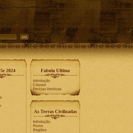
5e 2024
Fabula Ultima
Introdução
Classes
Perícias Heróicas
s
o
As Terras Civilizadas
Introdução
Povos
Regiões