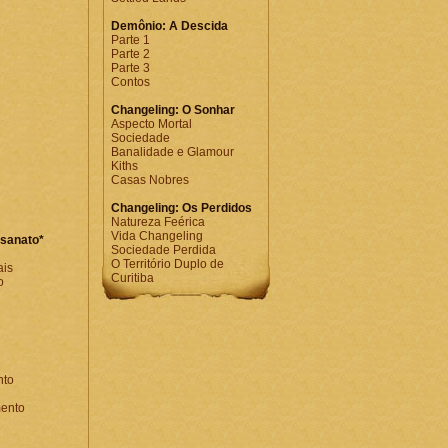
Demônio: A Descida
Parte 1
Parte 2
Parte 3
Contos
Changeling: O Sonhar
Aspecto Mortal
Sociedade
Banalidade e Glamour
Kiths
Casas Nobres
Changeling: Os Perdidos
Natureza Feérica
Vida Changeling
esanato*
Sociedade Perdida
O Território Duplo de
ais
Curitiba
o
nto
ento