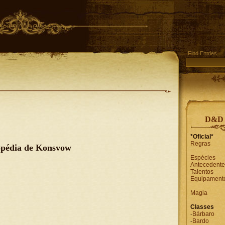
Find Entries
D&D 
*Oficial*
Regras
opédia de Konsvow
Espécies
Antecedente
Talentos
Equipament
Magia
Classes
-
Bárbaro
-
Bardo