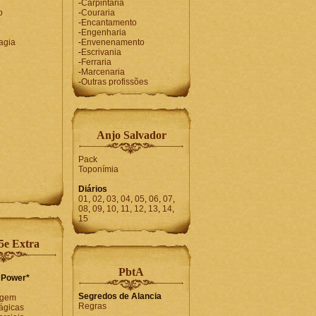
-
Carpintaria
o
-
Couraria
-
Encantamento
-
Engenharia
agia
-
Envenenamento
-
Escrivania
-
Ferraria
-
Marcenaria
-
Outras profissões
Anjo Salvador
Pack
Toponímia
Diários
01
,
02
,
03
,
04
,
05
,
06
,
07
,
08
,
09
,
10
,
11
,
12
,
13
,
14
,
15
e Extra
PbtA
 Power*
Segredos de Alancia
agem
Regras
ágicas