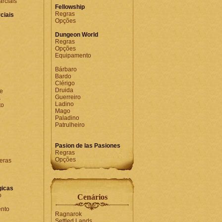
rciais
Fellowship
Regras
ciais
Opções
Dungeon World
Regras
Opções
Equipamento
Bárbaro
Bardo
Clérigo
Druida
e
Guerreiro
s
Ladino
to
Mago
Paladino
Patrulheiro
Pasion de las Pasiones
Regras
Opções
eras
gicas
o
Cenários
nto
Ragnarok
Settled Lands