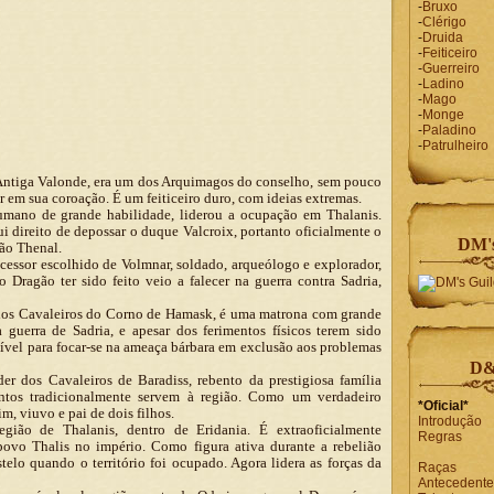
-
Bruxo
-
Clérigo
-
Druida
-
Feiticeiro
-
Guerreiro
-
Ladino
-
Mago
-
Monge
-
Paladino
-
Patrulheiro
ntiga Valonde, era um dos Arquimagos do conselho, sem pouco
r em sua coroação. É um feiticeiro duro, com ideias extremas.
mano de grande habilidade, liderou a ocupação em Thalanis.
direito de depossar o duque Valcroix, portanto oficialmente o
DM's
ão Thenal.
essor escolhido de Volmnar, soldado, arqueólogo e explorador,
ragão ter sido feito veio a falecer na guerra contra Sadria,
os Cavaleiros do Corno de Hamask, é uma matrona com grande
 guerra de Sadria, e apesar dos ferimentos físicos terem sido
sível para focar-se na ameaça bárbara em exclusão aos problemas
D&
er dos Cavaleiros de Baradiss, rebento da prestigiosa família
bentos tradicionalmente servem à região. Como um verdadeiro
*Oficial*
m, viuvo e pai de dois filhos.
Introdução
ião de Thalanis, dentro de Eridania. É extraoficialmente
Regras
povo Thalis no império. Como figura ativa durante a rebelião
telo quando o território foi ocupado. Agora lidera as forças da
Raças
Antecedente