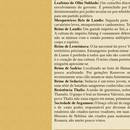
Lealistas do Olho Nublado:
Um conselho discre
envolvimento do governo. É preenchido por 
desinteressados por poder secular ou por rebeld
para um partido político.
Mosqueteiros Reis de Landis:
Segunda parte d
cavaleiros leves, mosqueteiros e canhoneiros. Te
Reino de Landis:
Um grande império ao Sul, a 
A cultura do império Arlang é vastamente difere
não se mistura com o estado permeia múltiplo
corpo e espírito.
Reino de Lesteiniara:
O lar ancestral do povo V
territórios próximos. Estrangeiros podem entrar
de Lianar é proibida à todos que não são conv
é o coração de sua cultura. O reino clama prote
ninguém aproxime-se.
Reino de Sadria:
Localizado ao leste de Hamask
pouco aculturado. Por gerações Konsvow a
recentemente seus clãs unram-se mais fortemente
Reino de Sedacia:
Sedacia é um reino jovem, re
uma série de batalhas sangrentas conhecidas co
Resistência Thalis:
A união de guerreiros, nobr
Thanalis. O grupo é leal ao hierarca Valcroix, m
povo Thalis não ousa erguer em armas, primariam
Sociedade de Argannon:
O braço oficial de eng
e de vasto poder, responsável por diversas
estaleiros são criados navios voadores, em suas
Motores de Neblina são criados para sustenta
Rosania, são muito pouco vistos.