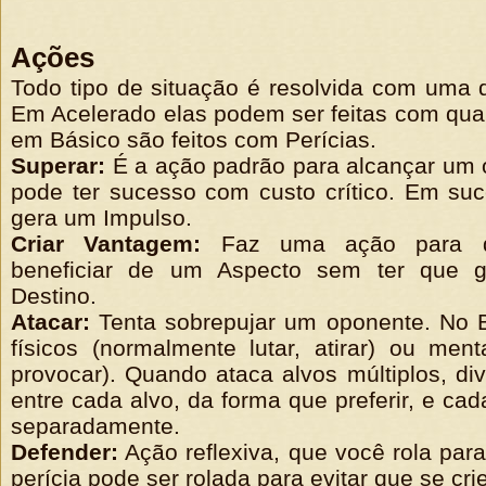
Ações
Todo tipo de situação é resolvida com uma 
Em Acelerado elas podem ser feitas com qu
em Básico são feitos com Perícias.
Superar:
É a ação padrão para alcançar um o
pode ter sucesso com custo crítico. Em su
gera um Impulso.
Criar Vantagem:
Faz uma ação para de
beneficiar de um Aspecto sem ter que g
Destino.
Atacar:
Tenta sobrepujar um oponente. No 
físicos (normalmente lutar, atirar) ou men
provocar). Quando ataca alvos múltiplos, div
entre cada alvo, da forma que preferir, e ca
separadamente.
Defender:
Ação reflexiva, que você rola para
perícia pode ser rolada para evitar que se c