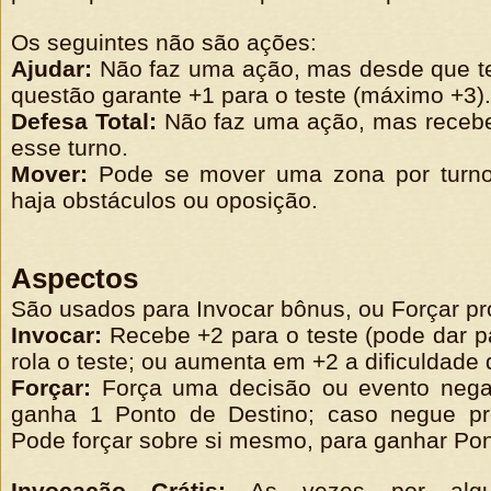
Os seguintes não são ações:
Ajudar:
Não faz uma ação, mas desde que te
questão garante +1 para o teste (máximo +3).
Defesa Total:
Não faz uma ação, mas recebe
esse turno.
Mover:
Pode se mover uma zona por turno
haja obstáculos ou oposição.
Aspectos
São usados para Invocar bônus, ou Forçar p
Invocar:
Recebe +2 para o teste (pode dar pa
rola o teste; ou aumenta em +2 a dificuldade 
Forçar:
Força uma decisão ou evento negat
ganha 1 Ponto de Destino; caso negue pr
Pode forçar sobre si mesmo, para ganhar Pon
Invocação Grátis:
As vezes por algu