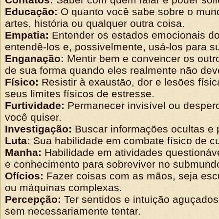
Educação:
O quanto você sabe sobre o mundo
artes, história ou qualquer outra coisa.
Empatia:
Entender os estados emocionais do
entendê-los e, possivelmente, usá-los para 
Enganação:
Mentir bem e convencer os outro
de sua forma quando eles realmente não dev
Físico:
Resistir à exaustão, dor e lesões físi
seus limites físicos de estresse.
Furtividade:
Permanecer invisível ou desper
você quiser.
Investigação:
Buscar informações ocultas e p
Luta:
Sua habilidade em combate físico de cu
Manha:
Habilidade em atividades questionávei
e conhecimento para sobreviver no submundo
Ofícios:
Fazer coisas com as mãos, seja escu
ou máquinas complexas.
Percepção:
Ter sentidos e intuição aguçados
sem necessariamente tentar.