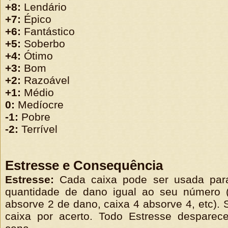
+8:
Lendário
+7:
Épico
+6:
Fantástico
+5:
Soberbo
+4:
Ótimo
+3:
Bom
+2:
Razoável
+1:
Médio
0:
Medíocre
-1:
Pobre
-2:
Terrível
Estresse e Consequência
Estresse:
Cada caixa pode ser usada para
quantidade de dano igual ao seu número (
absorve 2 de dano, caixa 4 absorve 4, etc).
caixa por acerto. Todo Estresse despare