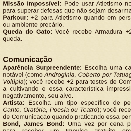
Missão Impossível:
Pode usar Atletismo n
para superar defesas que não sejam desarmar
Parkour:
+2 para Atletismo quando em pers
ou ambiente precário.
Queda do Gato:
Você recebe Armadura +2
queda.
Comunicação
Aparência Surpreendente:
Escolha uma cara
notável
(como
Androginia, Coberto por Tatua
Volúpia
); você r
ecebe +2 para testes de Co
a cultivando e essa característica impressi
negativamente, seu alvo.
Artista:
Escolha um tipo específico de p
Canto, Oratória, Poesia ou Teatro
); você r
ece
de Comunicação quando praticando essa per
Bond, James Bond:
Uma vez por cena pod
para receber um Impulso gratuito 