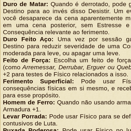
Duro de Matar:
Quando é derrotado, pode g
Destino para ao invés disso Desistir. Um 
você desaparece da cena aparentemente mo
em uma cena posterior, sem Estresse 
Consequência relevante ao ferimento.
Duro Feito Aço:
Uma vez por sessão ga
Destino para reduzir severidade de uma Co
moderada para leve, ou apagar uma leve.
Feito de Força:
Escolha um feito de força
(como
Arremessar, Derrubar, Erguer ou Queb
+2 para testes de Físico relacionados a isso.
Ferimento Superficial:
Pode usar Físi
consequências físicas em si mesmo, e rece
para esse propósito.
Homem de Ferro:
Quando não usando armad
Armadura +1.
Levar Porrada:
Pode usar Físico para se de
contusivos de Luta.
Puxada Poderosa:
Pode usar Físico no lu