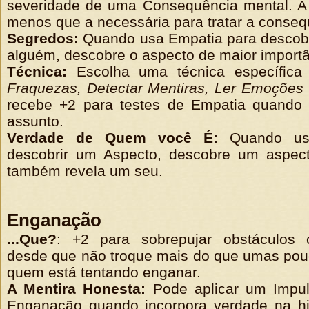
severidade de uma Consequência mental. A 
menos que a necessária para tratar a conseq
Segredos:
Quando usa Empatia para descobr
alguém, descobre o aspecto de maior importâ
Técnica:
Escolha uma técnica específic
Fraquezas, Detectar Mentiras, Ler Emoções 
r
ecebe +2 para testes de Empatia quando 
assunto.
Verdade de Quem você É:
Quando usa
descobrir um Aspecto, descobre um aspect
também revela um seu.
Enganação
...Que?
: +2 para sobrepujar obstáculos
desde que não troque mais do que umas pou
quem está tentando enganar.
A Mentira Honesta:
Pode aplicar um Impul
Enganação quando incorpora verdade na his