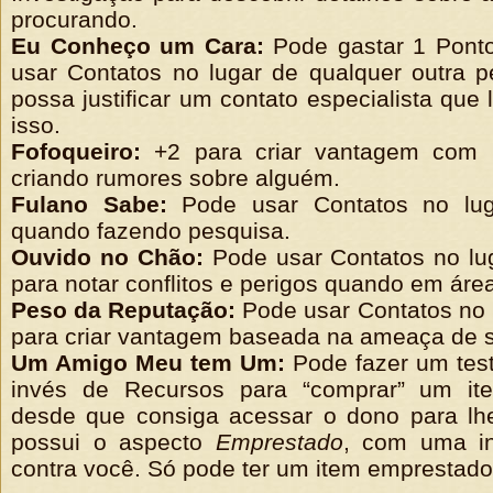
procurando.
Eu Conheço um Cara:
Pode gastar 1 Ponto
usar Contatos no lugar de qualquer outra p
possa justificar um contato especialista que
isso.
Fofoqueiro:
+2 para criar vantagem com 
criando rumores sobre alguém.
Fulano Sabe:
Pode usar Contatos no lu
quando fazendo pesquisa.
Ouvido no Chão:
Pode usar Contatos no lu
para notar conflitos e perigos quando em áre
Peso da Reputação:
Pode usar Contatos no 
para criar vantagem baseada na ameaça de s
Um Amigo Meu tem Um:
Pode fazer um tes
invés de Recursos para “comprar” um it
desde que consiga acessar o dono para lhe
possui o aspecto
Emprestado
, com uma in
contra você. Só pode ter um item emprestado