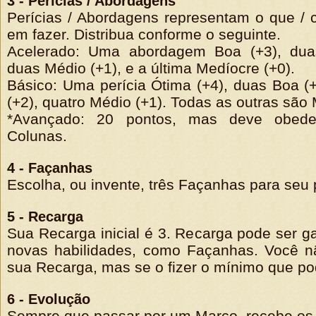
3 - Perícias / Abordagens
Perícias / Abordagens representam o que /
em fazer. Distribua conforme o seguinte.
Acelerado: Uma abordagem Boa (+3), dua
duas Médio (+1), e a última Medíocre (+0).
Básico: Uma perícia Ótima (+4), duas Boa (+
(+2), quatro Médio (+1). Todas as outras são 
*Avançado: 20 pontos, mas deve obede
Colunas.
4 - Façanhas
Escolha, ou invente, três Façanhas para seu
5 - Recarga
Sua Recarga inicial é 3. Recarga pode ser g
novas habilidades, como Façanhas. Você nã
sua Recarga, mas se o fizer o mínimo que pod
6 - Evolução
Sempre que passar por um Marco, recebe os 