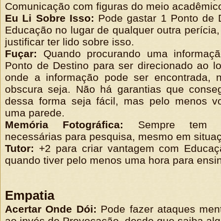
Comunicação com figuras do meio acadêmic
Eu Li Sobre Isso:
Pode gastar 1 Ponto de D
Educação no lugar de qualquer outra perícia
justificar ter lido sobre isso.
Fuçar:
Quando procurando uma informaçã
Ponto de Destino para ser direcionado ao l
onde a informação pode ser encontrada, 
obscura seja. Não há garantias que conseg
dessa forma seja fácil, mas pelo menos v
uma parede.
Memória Fotográfica:
Sempre tem a
necessárias para pesquisa, mesmo em situa
Tutor:
+2 para criar vantagem com Educaç
quando tiver pelo menos uma hora para ensin
Empatia
Acertar Onde Dói:
Pode fazer ataques men
ao invés de Provocação, desde que saiba alg