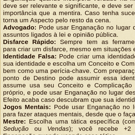
deve ser relevante e significante, e deve ser
importância que a mentira. Caso tenha suc
torna um Aspecto pelo resto da cena.
Advogado:
Pode usar Enganação no lugar 
assuntos ligados à lei e opinião pública.
Disfarce Rápido:
Sempre tem as ferramen
para criar um disfarce, mesmo em situações 
Identidade Falsa:
Pode criar uma identidad
sua identidade e escolha um Conceito e Comp
bem como uma perícia-chave. Com preparaçã
ponto de Destino pode assumir essa iden
assume usa seu Conceito e Complicação 
próprio, e pode usar Enganação no lugar des
Efeito acaba caso descubram que sua identid
Jogos Mentais:
Pode usar Enganação no l
para fazer ataques mentais, desde que o faç
Mestre:
Escolha uma tática específica
(co
Sedução
ou
Vendas
); você r
ecebe +2 