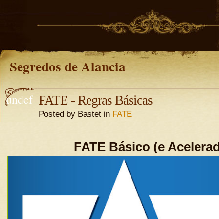
Segredos de Alancia
undef
FATE - Regras Básicas
Posted by Bastet in
FATE
ined
undefine
d
FATE Básico (e Acelera