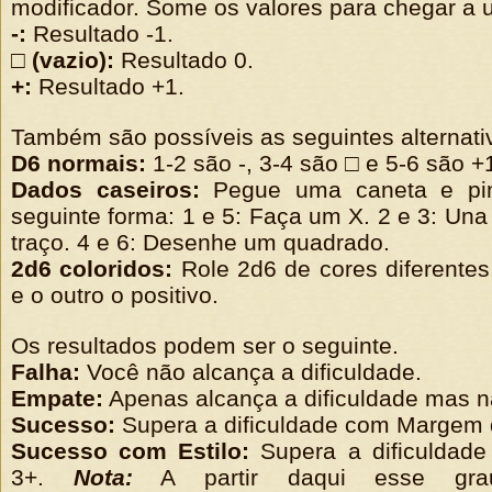
modificador. Some os valores para chegar a 
-:
Resultado -1.
□ (vazio):
Resultado 0.
+:
Resultado +1.
Também são possíveis as seguintes alternati
D6 normais:
1-2 são -, 3-4 são □ e 5-6 são +
Dados caseiros:
Pegue uma caneta e pin
seguinte forma: 1 e 5: Faça um X. 2 e 3: Un
traço. 4 e 6: Desenhe um quadrado.
2d6 coloridos:
Role 2d6 de cores diferentes
e o outro o positivo.
Os resultados podem ser o seguinte.
Falha:
Você não alcança a dificuldade.
Empate:
Apenas alcança a dificuldade mas n
Sucesso:
Supera a dificuldade com Margem 
Sucesso com Estilo:
Supera a dificuldad
3+.
Nota:
A partir daqui esse gra