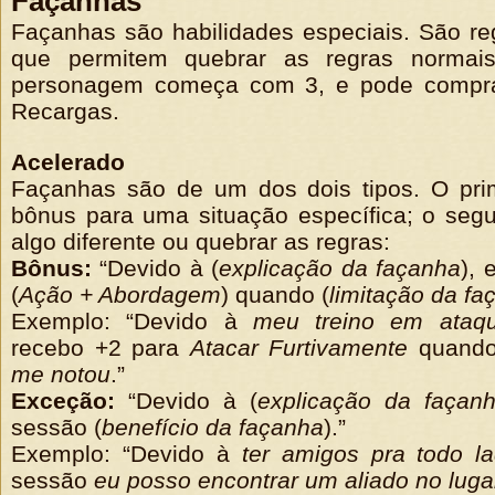
Façanhas
Façanhas são habilidades especiais. São re
que permitem quebrar as regras normai
personagem começa com 3, e pode compra
Recargas.
Acelerado
Façanhas são de um dos dois tipos. O pri
bônus para uma situação específica; o segu
algo diferente ou quebrar as regras:
Bônus:
“Devido à (
explicação da façanha
), 
(
Ação + Abordagem
) quando (
limitação da fa
Exemplo: “Devido à
meu treino em ataqu
recebo +2 para
Atacar Furtivamente
quand
me notou
.”
Exceção:
“Devido à (
explicação da façan
sessão (
benefício da façanha
).”
Exemplo: “Devido à
ter amigos pra todo l
sessão
eu posso encontrar um aliado no luga