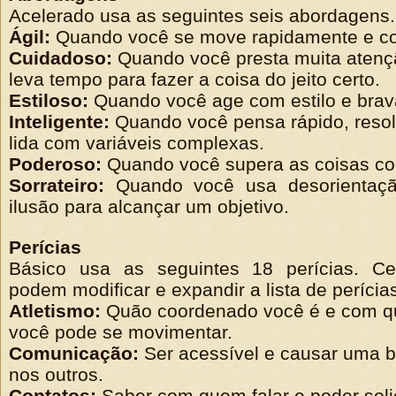
Acelerado usa as seguintes seis abordagens.
Ágil:
Quando você se move rapidamente e co
Cuidadoso:
Quando você presta muita atenç
leva tempo para fazer a coisa do jeito certo.
Estiloso:
Quando você age com estilo e brav
Inteligente:
Quando você pensa rápido, resol
lida com variáveis complexas.
Poderoso:
Quando você supera as coisas com
Sorrateiro:
Quando você usa desorientação
ilusão para alcançar um objetivo.
Perícias
Básico usa as seguintes 18 perícias. Cen
podem modificar e expandir a lista de perícia
Atletismo:
Quão coordenado você é e com qu
você pode se movimentar.
Comunicação:
Ser acessível e causar uma 
nos outros.
Contatos:
Saber com quem falar e poder solic