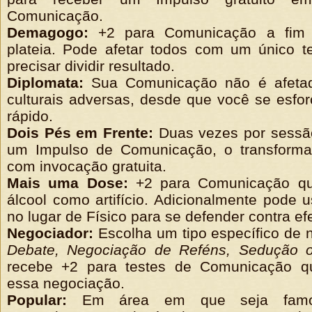
Comunicação.
Demagogo:
+2 para Comunicação a fim 
plateia. Pode afetar todos com um único t
precisar dividir resultado.
Diplomata:
Sua Comunicação não é afetad
culturais adversas, desde que você se esfo
rápido.
Dois Pés em Frente:
Duas vezes por sessã
um Impulso de Comunicação, o transform
com invocação gratuita.
Mais uma Dose:
+2 para Comunicação q
álcool como artifício. Adicionalmente pode
no lugar de Físico para se defender contra efe
Negociador:
Escolha um tipo específico de
Debate, Negociação de Reféns, Sedução 
r
ecebe +2 para testes de Comunicação qu
essa negociação.
Popular:
Em área em que seja famo