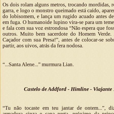
Os dois rolam alguns metros, trocando mordidas, r
garra, e logo o monstro queimado está caído, apar
do lobisomem, e lança um rugido acuado antes de l
em fuga. O humanoide lupino vira-se para um teme
e fala com sua voz estrondosa “Não espera que fosse
outros. Muito bem sacerdote do Homem Verde. 
Caçador com sua Presa!”, antes de colocar-se sobr
partir, aos uivos, atrás da fera nodosa.
“...Santa Alene...” murmura Lian.
Castelo de Addford - Himline - Viajante
“Tu não tocaste em teu jantar de ontem...”, d
armadura cinza e capa preta, próximo da prin