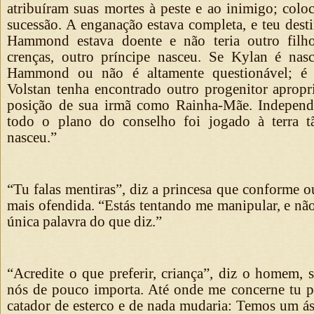
atribuíram suas mortes à peste e ao inimigo; colo
sucessão. A enganação estava completa, e teu dest
Hammond estava doente e não teria outro filho
crenças, outro príncipe nasceu. Se Kylan é nas
Hammond ou não é altamente questionável; é
Volstan tenha encontrado outro progenitor apropri
posição de sua irmã como Rainha-Mãe. Independ
todo o plano do conselho foi jogado à terra t
nasceu.”
“Tu falas mentiras”, diz a princesa que conforme o
mais ofendida. “Estás tentando me manipular, e nã
única palavra do que diz.”
“Acredite o que preferir, criança”, diz o homem, 
nós de pouco importa. Até onde me concerne tu p
catador de esterco e de nada mudaria: Temos um á