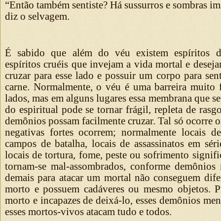
“Então também sentiste? Há sussurros e sombras imat
diz o selvagem.
É sabido que além do véu existem espíritos d
espíritos cruéis que invejam a vida mortal e dese
cruzar para esse lado e possuir um corpo para sen
carne. Normalmente, o véu é uma barreira muito 
lados, mas em alguns lugares essa membrana que se
do espiritual pode se tornar frágil, repleta de ras
demônios possam facilmente cruzar. Tal só ocorre 
negativas fortes ocorrem; normalmente locais de
campos de batalha, locais de assassinatos em séri
locais de tortura, fome, peste ou sofrimento signifi
tornam-se mal-assombrados, conforme demônios 
demais para atacar um mortal não conseguem difer
morto e possuem cadáveres ou mesmo objetos. 
morto e incapazes de deixá-lo, esses demônios men
esses mortos-vivos atacam tudo e todos.