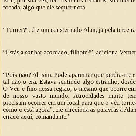
Eric, por sua vez, tem os olhos cerrados, sua men
focada, algo que ele sequer nota.
“Turner?”, diz um consternado Alan, já pela terceira
“Estás a sonhar acordado, filhote?”, adiciona Verner
“Pois não? Ah sim. Pode aparentar que perdia-me 
tal não o era. Estava sentindo algo estranho, desd
O Véu é fino nessa região; o mesmo que ocorre em
de nosso vasto mundo. Atrocidades muito terr
precisam ocorrer em um local para que o véu torne
como o está agora”, ele direciona as palavras à Ala
errado aqui, comandante.”