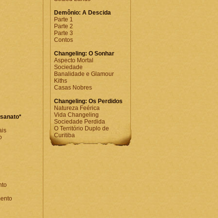
Demônio: A Descida
Parte 1
Parte 2
Parte 3
Contos
Changeling: O Sonhar
Aspecto Mortal
Sociedade
Banalidade e Glamour
Kiths
Casas Nobres
Changeling: Os Perdidos
Natureza Feérica
Vida Changeling
esanato*
Sociedade Perdida
O Território Duplo de
ais
Curitiba
o
nto
ento