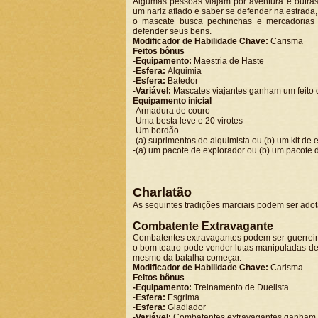
Algumas pessoas viajam por aventura e outras 
um nariz afiado e saber se defender na estrad
o mascate busca pechinchas e mercadorias r
defender seus bens.
Modificador de Habilidade Chave:
Carisma
Feitos bônus
-Equipamento:
Maestria de Haste
-
Esfera:
Alquimia
-
Esfera:
Batedor
-Variável:
Mascates viajantes ganham um feito 
Equipamento inicial
-Armadura de couro
-Uma besta leve e 20 virotes
-Um bordão
-(a) suprimentos de alquimista ou (b) um kit d
-(a) um pacote de explorador ou (b) um pacote 
Charlatão
As seguintes tradições marciais podem ser ad
Combatente Extravagante
Combatentes extravagantes podem ser guerreiro
o bom teatro pode vender lutas manipuladas de
mesmo da batalha começar.
Modificador de Habilidade Chave:
Carisma
Feitos bônus
-Equipamento:
Treinamento de Duelista
-
Esfera:
Esgrima
-
Esfera:
Gladiador
-Variável:
Combatentes extravagantes ganham u