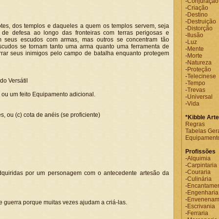
-
Conjuração
-
Criação
-
Destino
-
Destruição
tes, dos templos e daqueles a quem os templos servem, seja
-
Distorção
de defesa ao longo das fronteiras com terras perigosas e
-
Ilusão
m seus escudos com armas, mas outros se concentram tão
-
Luz
scudos se tornam tanto uma arma quanto uma ferramenta de
-
Mente
rar seus inimigos pelo campo de batalha enquanto protegem
-
Morte
-
Natureza
-
Proteção
-
Telecinese
o Versátil
-
Tempo
-
Trevas
ou um feito Equipamento adicional.
-
Universal
-
Vida
 ou (c) cota de anéis (se proficiente)
*Kibble Art
Regras
Tabelas Ger
Equipament
Profissões
-
Alquimia
-
Carpintaria
-
Couraria
adquiridas por um personagem com o antecedente artesão da
-
Culinária
-
Encantame
-
Engenharia
-
Envenenam
 guerra porque muitas vezes ajudam a criá-las.
-
Escrivania
-
Ferraria