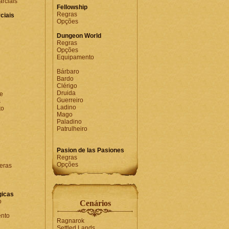
rciais
Fellowship
Regras
ciais
Opções
Dungeon World
Regras
Opções
Equipamento
Bárbaro
Bardo
Clérigo
Druida
e
Guerreiro
s
Ladino
to
Mago
Paladino
Patrulheiro
Pasion de las Pasiones
Regras
Opções
eras
gicas
o
Cenários
nto
Ragnarok
Settled Lands