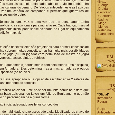
em com esse antecedente pode selecionar sua tradição marcial
-
Bruxo
ções marciais exemplo detalhadas abaixo, o Mestre também irá
-
Clérigo
 as culturas do cenário. De fato, os antecedentes e as tradições
-
Druida
izar um cenário de campanha e permitir que guerreiros de
-
Feiticeiro
únicos um do outro.
-
Guerreiro
-
Ladino
ão marcial uma vez, e uma vez que um personagem tenha
-
Mago
oficiências adicionais para multiclasse. Cada tradição marcial
-
Monge
pamento inicial pode ser selecionado no lugar do equipamento
-
Paladino
adição marcial.
-
Patrulheiro
leção de feitos; eles são projetados para permitir conceitos de
aixo cobrem muitos conceitos, mas há muito mais possibilidades
e de jogo (ou um jogador com permissão de mestre de jogo)
DM's
vem usar as seguintes diretrizes.
tos de Equipamento, normalmente com pelo menos uma disciplina,
m Armadura. Eles determinam as armas, armaduras e outros
sposição (se houver).
era Base apropriada ou a opção de escolher entre 2 esferas de
ase depende do conceito.
D&
temático adicional. Este pode ser um feito bônus na esfera que
a base adicional, ou talvez um feito de Equipamento que não
*Oficial*
ito do personagem de alguma forma.
Introdução
Regras
to inicial adequado aos feitos concedidos.
Raças
or de habilidade chave associado a ela. Modificadores-chave de
Antecedente