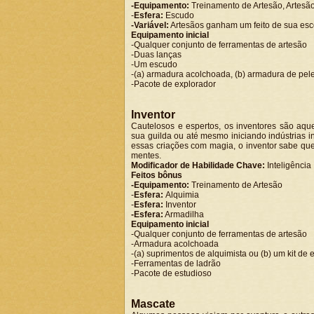
-Equipamento:
Treinamento de Artesão, Artesã
-
Esfera:
Escudo
-Variável:
Artesãos ganham um feito de sua esc
Equipamento inicial
-Qualquer conjunto de ferramentas de artesão
-Duas lanças
-Um escudo
-(a) armadura acolchoada, (b) armadura de peles,
-Pacote de explorador
Inventor
Cautelosos e espertos, os inventores são aqu
sua guilda ou até mesmo iniciando indústrias 
essas criações com magia, o inventor sabe qu
mentes.
Modificador de Habilidade Chave:
Inteligência
Feitos bônus
-Equipamento:
Treinamento de Artesão
-
Esfera:
Alquimia
-
Esfera:
Inventor
-Esfera:
Armadilha
Equipamento inicial
-Qualquer conjunto de ferramentas de artesão
-Armadura acolchoada
-(a) suprimentos de alquimista ou (b) um kit d
-Ferramentas de ladrão
-Pacote de estudioso
Mascate