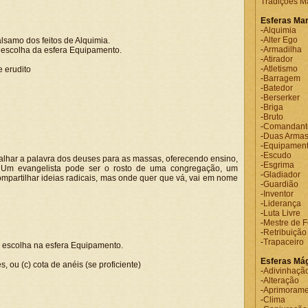
Tradições Ma
Esferas Mar
-
Alquimia
-
Alter Ego
samo dos feitos de Alquimia.
-
Armadilha
escolha da esfera Equipamento.
-
Atirador
-
Atletismo
e erudito
-
Barragem
-
Batedor
-
Berserker
-
Briga
-
Bruto
-
Comandant
-
Duas Arma
-
Equipamen
-
Escudo
lhar a palavra dos deuses para as massas, oferecendo ensino,
-
Esgrima
 Um evangelista pode ser o rosto de uma congregação, um
-
Gladiador
mpartilhar ideias radicais, mas onde quer que vá, vai em nome
-
Guardião
-
Inventor
-
Liderança
-
Luta Livre
-
Mestre de F
-
Retribuição
-
Trapaceiro
 escolha na esfera Equipamento.
Esferas Má
 ou (c) cota de anéis (se proficiente)
-
Adivinhaçã
-
Alteração
-
Aprimorame
-
Clima