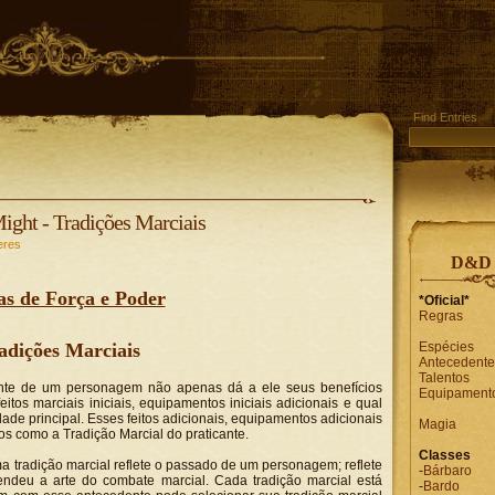
Find Entries
ight - Tradições Marciais
eres
D&D 
as de Força e Poder
*Oficial*
Regras
adições Marciais
Espécies
Antecedente
Talentos
nte de um personagem não apenas dá a ele seus benefícios
Equipament
tos marciais iniciais, equipamentos iniciais adicionais e qual
dade principal. Esses feitos adicionais, equipamentos adicionais
Magia
s como a Tradição Marcial do praticante.
Classes
tradição marcial reflete o passado de um personagem; reflete
-
Bárbaro
deu a arte do combate marcial. Cada tradição marcial está
-
Bardo