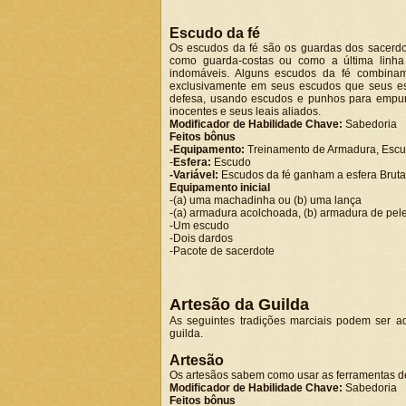
Escudo da fé
Os escudos da fé são os guardas dos sacerdo
como guarda-costas ou como a última linha 
indomáveis. Alguns escudos da fé combina
exclusivamente em seus escudos que seus e
defesa, usando escudos e punhos para empur
inocentes e seus leais aliados.
Modificador de Habilidade Chave:
Sabedoria
Feitos bônus
-Equipamento:
Treinamento de Armadura, Escud
-
Esfera:
Escudo
-Variável:
Escudos da fé ganham a esfera Bruta 
Equipamento inicial
-(a) uma machadinha ou (b) uma lança
-(a) armadura acolchoada, (b) armadura de peles,
-Um escudo
-Dois dardos
-Pacote de sacerdote
Artesão da Guilda
As seguintes tradições marciais podem ser 
guilda.
Artesão
Os artesãos sabem como usar as ferramentas de
Modificador de Habilidade Chave:
Sabedoria
Feitos bônus