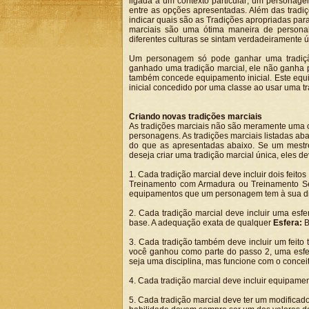
ligada a um contexto particular; um personag
entre as opções apresentadas. Além das tradi
indicar quais são as Tradições apropriadas para
marciais são uma ótima maneira de personal
diferentes culturas se sintam verdadeiramente 
Um personagem só pode ganhar uma tradiç
ganhado uma tradição marcial, ele não ganha pr
também concede equipamento inicial. Este equi
inicial concedido por uma classe ao usar uma tr
Criando novas tradições marciais
As tradições marciais não são meramente uma co
personagens. As tradições marciais listadas ab
do que as apresentadas abaixo. Se um mestr
deseja criar uma tradição marcial única, eles de
1. Cada tradição marcial deve incluir dois fei
Treinamento com Armadura ou Treinamento Se
equipamentos que um personagem tem à sua di
2. Cada tradição marcial deve incluir uma esf
base. A adequação exata de qualquer
Esfera:
B
3. Cada tradição também deve incluir um feito 
você ganhou como parte do passo 2, uma esfer
seja uma disciplina, mas funcione com o conce
4. Cada tradição marcial deve incluir equipamen
5. Cada tradição marcial deve ter um modificad