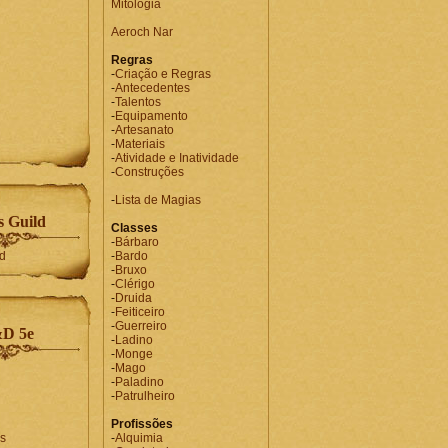
Mitologia
Aeroch Nar
Regras
-
Criação e Regras
-
Antecedentes
-
Talentos
-
Equipamento
-
Artesanato
-
Materiais
-
Atividade e Inatividade
-
Construções
-
Lista de Magias
 Guild
Classes
-
Bárbaro
-
Bardo
-
Bruxo
-
Clérigo
-
Druida
-
Feiticeiro
-
Guerreiro
D 5e
-
Ladino
-
Monge
-
Mago
-
Paladino
-
Patrulheiro
Profissões
s
-
Alquimia