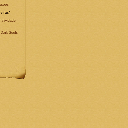
issões
eiras*
Inatividade
Dark Souls
e