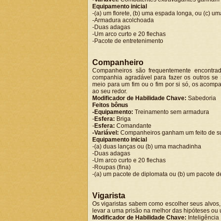
Equipamento inicial
-(a) um florete, (b) uma espada longa, ou (c) u
-Armadura acolchoada
-Duas adagas
-Um arco curto e 20 flechas
-Pacote de entretenimento
Companheiro
Companheiros são frequentemente encontrad
companhia agradável para fazer os outros s
meio para um fim ou o fim por si só, os acomp
ao seu redor.
Modificador de Habilidade Chave:
Sabedoria
Feitos bônus
-Equipamento:
Treinamento sem armadura
-
Esfera:
Briga
-
Esfera:
Comandante
-Variável:
Companheiros ganham um feito de su
Equipamento inicial
-(a) duas lanças ou (b) uma machadinha
-Duas adagas
-Um arco curto e 20 flechas
-Roupas (fina)
-(a) um pacote de diplomata ou (b) um pacote de
Vigarista
Os vigaristas sabem como escolher seus alvos
levar a uma prisão na melhor das hipóteses ou 
Modificador de Habilidade Chave:
Inteligência