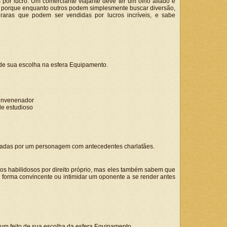
por lucro. Um comerciante viajante deve ter um olho afiado e
a, porque enquanto outros podem simplesmente buscar diversão,
aras que podem ser vendidas por lucros incríveis, e sabe
de sua escolha na esfera Equipamento.
e envenenador
de estudioso
otadas por um personagem com antecedentes charlatães.
s habilidosos por direito próprio, mas eles também sabem que
 forma convincente ou intimidar um oponente a se render antes
m feito de sua escolha da esfera Equipamento.