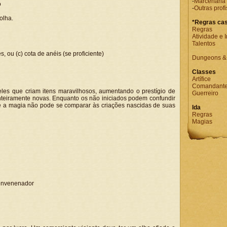
-
Marcenaria
o
-
Outras prof
olha.
*Regras cas
Regras
Atividade e 
Talentos
 ou (c) cota de anéis (se proficiente)
Dungeons & 
Classes
Artífice
Comandant
eles que criam itens maravilhosos, aumentando o prestígio de
Guerreiro
inteiramente novas. Enquanto os não iniciados podem confundir
e a magia não pode se comparar às criações nascidas de suas
Ida
Regras
Magias
e envenenador