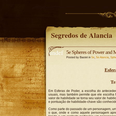
Segredos de Alancia
undef
5e Spheres of Power and M
Posted by Bastet in
5e
,
5e Alancia
,
Sph
ined
Esfer
undefine
d
Tr
Em Esferas de Poder, a escolha do antecede
usuais, mas também permite que ele escolha fei
valor de habilidade se torna seu valor de habili
e pontuação de habilidade-chave são conhecido
Como parte do passado de um personagem, uma 
o que, onde e como aquele personagem apren