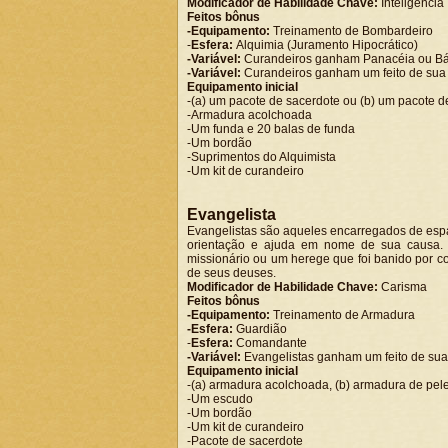
Modificador de Habilidade Chave:
Inteligência
Feitos bônus
-Equipamento:
Treinamento de Bombardeiro
-
Esfera:
Alquimia (Juramento Hipocrático)
-Variável:
Curandeiros ganham Panacéia ou Bál
-Variável:
Curandeiros ganham um feito de sua 
Equipamento inicial
-(a) um pacote de sacerdote ou (b) um pacote d
-Armadura acolchoada
-Um funda e 20 balas de funda
-Um bordão
-Suprimentos do Alquimista
-Um kit de curandeiro
Evangelista
Evangelistas são aqueles encarregados de espa
orientação e ajuda em nome de sua causa.
missionário ou um herege que foi banido por co
de seus deuses.
Modificador de Habilidade Chave:
Carisma
Feitos bônus
-Equipamento:
Treinamento de Armadura
-Esfera:
Guardião
-
Esfera:
Comandante
-Variável:
Evangelistas ganham um feito de sua
Equipamento inicial
-(a) armadura acolchoada, (b) armadura de peles,
-Um escudo
-Um bordão
-Um kit de curandeiro
-Pacote de sacerdote