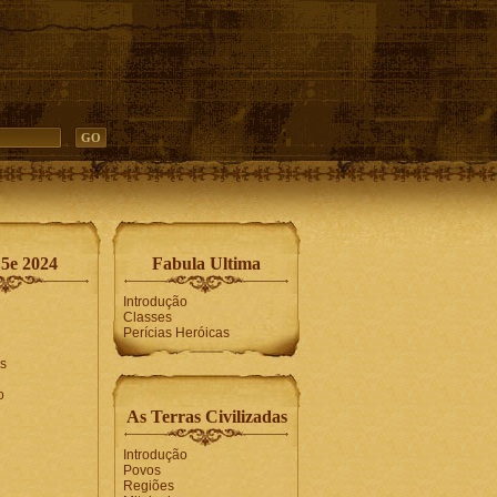
5e 2024
Fabula Ultima
Introdução
Classes
Perícias Heróicas
s
o
As Terras Civilizadas
Introdução
Povos
Regiões