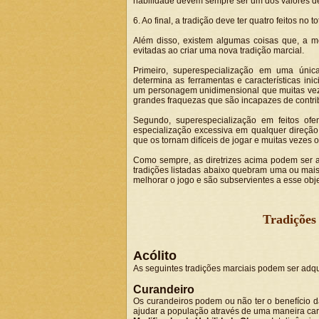
habilidade devem sempre ser um dos valores de 
6. Ao final, a tradição deve ter quatro feitos no to
Além disso, existem algumas coisas que, a m
evitadas ao criar uma nova tradição marcial.
Primeiro, superespecialização em uma únic
determina as ferramentas e características in
um personagem unidimensional que muitas vez
grandes fraquezas que são incapazes de contrib
Segundo, superespecialização em feitos ofe
especialização excessiva em qualquer direção
que os tornam difíceis de jogar e muitas vezes 
Como sempre, as diretrizes acima podem ser
tradições listadas abaixo quebram uma ou mais
melhorar o jogo e são subservientes a esse obje
Tradições
Acólito
As seguintes tradições marciais podem ser adq
Curandeiro
Os curandeiros podem ou não ter o benefício d
ajudar a população através de uma maneira ca