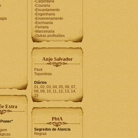
-
Carpintaria
o
-
Couraria
-
Encantamento
-
Engenharia
agia
-
Envenenamento
-
Escrivania
-
Ferraria
-
Marcenaria
-
Outras profissões
Anjo Salvador
Pack
Toponímia
Diários
01
,
02
,
03
,
04
,
05
,
06
,
07
,
08
,
09
,
10
,
11
,
12
,
13
,
14
,
15
e Extra
PbtA
 Power*
Segredos de Alancia
agem
Regras
ágicas