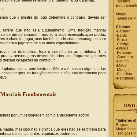
habilidade mental (Inteligência, Sabedoria ou Carisma).
Talentos
Equipament
tal.
Magia
enos que o mestre do jogo determine o contrário, devem ser
Tabela de M
Classes
a esfera que não seja Equipamento. Uma tradição marcial
-
Bárbaro
iciais de um personagem; não só a superespecialização produz
-
Bardo
es é chato de jogar, mas também pode criar personagens com
-
Bruxo
uir para o jogo fora de sua única especialidade.
-
Clérigo
-
Druida
nsivos ou defensivos. Isso é semelhante ao problema 1; a
-
Feiticeiro
 produz personagens desequilibrados com fraquezas gritantes
-
Guerreiro
os deixam incapazes de contribuir.
-
Ladino
-
Mago
 adaptadas com a permissão do GM, e até mesmo algumas das
-
Monge
 dessas regras. As tradições marciais são uma ferramenta para
-
Paladino
tivo.
-
Patrulheiro
 Marciais Fundamentais
D&D 5
uiridas por um personagem com o antecedente acólito.
*Spheres of
Regras
Magia Selv
a magia, mas isso não significa que eles não se esforcem para
Tradições M
rinhosa e medicamentos alquímicos poderosos.