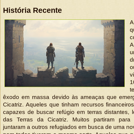
História Recente
A
q
c
A
u
d
o
v
1
t
êxodo em massa devido às ameaças que emerg
Cicatriz. Aqueles que tinham recursos financeir
capazes de buscar refúgio em terras distantes,
das Terras da Cicatriz. Muitos partiram para
juntaram a outros refugiados em busca de uma nov