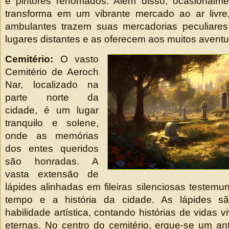
e pintores renomados. Além disso, ocasionalm
transforma em um vibrante mercado ao ar livr
ambulantes trazem suas mercadorias peculiares
lugares distantes e as oferecem aos muitos aventu
Cemitério:
O vasto
Cemitério de Aeroch
Nar, localizado na
parte norte da
cidade, é um lugar
tranquilo e solene,
onde as memórias
dos entes queridos
são honradas. A
vasta extensão de
lápides alinhadas em fileiras silenciosas teste
tempo e a história da cidade. As lápides s
habilidade artística, contando histórias de vidas 
eternas. No centro do cemitério, ergue-se um ant