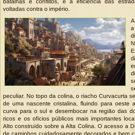
batalhas e conflitos, e a eficiência das estra
voltadas contra o império.
A
a
d
N
d
e
d
s
s
peculiar. No topo da colina, o riacho Curvacurta 
de uma nascente cristalina, fluindo para oeste
curva para o sul e desembocar na região das d
ricos e os ofícios públicos mais importantes loca
Alto construído sobre a Alta Colina. O acesso a Dis
de caminhos cuidadosamente decorados e bem c