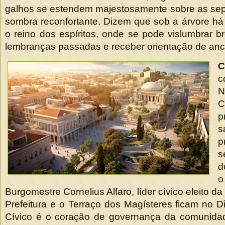
galhos se estendem majestosamente sobre as sep
sombra reconfortante. Dizem que sob a árvore há u
o reino dos espíritos, onde se pode vislumbrar
lembranças passadas e receber orientação de ance
C
c
N
C
p
s
p
s
d
o
Burgomestre Cornelius Alfaro, líder cívico eleito d
Prefeitura e o Terraço dos Magísteres ficam no Dis
Cívico é o coração de governança da comunida