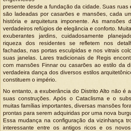
presente desde a fundação da cidade. Suas ruas e
são ladeadas por casarões e mansões, cada um
história e arquitetura imponente. As mansões d
verdadeiros refúgios de elegância e conforto. Mui
exuberantes jardins, cuidadosamente planeja
riqueza dos residentes se refletem nos detal
fachadas, nas portas esculpidas e nos vitrais co
suas janelas. Lares tradicionais de Regis encon
com mansões Finnar ou casarões ao estilo da di
verdadeira dança dos diversos estilos arquitetôni
constituem o império.
No entanto, a exuberância do Distrito Alto não é 
suas construções. Após o Cataclisma e o sub
muitas famílias importantes, diversas mansões for
prontas para serem adquiridas por uma nova bur
Essa mudança na configuração da vizinhança t
interessante entre os antigos ricos e os novos