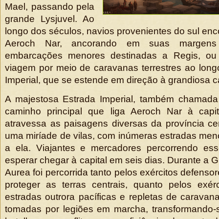
Mael, passando pela
grande Lysjuvel. Ao
longo dos séculos, navios provenientes do sul en
Aeroch Nar, ancorando em suas margens 
embarcações menores destinadas a Regis, ou 
viagem por meio de caravanas terrestres ao long
Imperial, que se estende em direção à grandiosa ca
A majestosa Estrada Imperial, também chamada
caminho principal que liga Aeroch Nar à capit
atravessa as paisagens diversas da província ce
uma miríade de vilas, com inúmeras estradas me
a ela. Viajantes e mercadores percorrendo es
esperar chegar à capital em seis dias. Durante a 
Aurea foi percorrida tanto pelos exércitos defenso
proteger as terras centrais, quanto pelos exér
estradas outrora pacíficas e repletas de caravan
tomadas por legiões em marcha, transformando