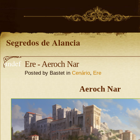
Segredos de Alancia
undef
Ere - Aeroch Nar
Posted by Bastet in
Cenário
,
Ere
ined
undefine
Aeroch Nar
d