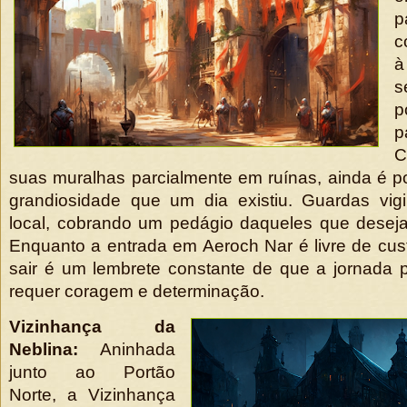
p
c
s
p
p
C
suas muralhas parcialmente em ruínas, ainda é po
grandiosidade que um dia existiu. Guardas vigi
local, cobrando um pedágio daqueles que deseja
Enquanto a entrada em Aeroch Nar é livre de cus
sair é um lembrete constante de que a jornada p
requer coragem e determinação.
Vizinhança da
Neblina:
Aninhada
junto ao Portão
Norte, a Vizinhança