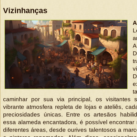
Vizinhanças
A
L
a
A
t
D
e
t
caminhar por sua via principal, os visitantes 
vibrante atmosfera repleta de lojas e ateliês, ca
preciosidades únicas. Entre os artesãos habi
essa alameda encantadora, é possível encontrar m
diferentes áreas, desde ourives talentosos a marc