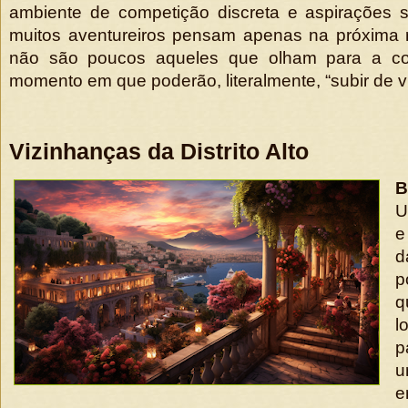
ambiente de competição discreta e aspirações s
muitos aventureiros pensam apenas na próxima 
não são poucos aqueles que olham para a col
momento em que poderão, literalmente, “subir de v
Vizinhanças da Distrito Alto
B
U
e
d
p
q
p
e