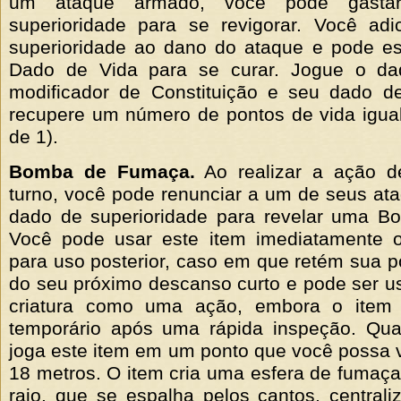
um ataque armado, você pode gast
superioridade para se revigorar. Você ad
superioridade ao dano do ataque e pode es
Dado de Vida para se curar. Jogue o da
modificador de Constituição e seu dado de
recupere um número de pontos de vida igual
de 1).
Bomba de Fumaça.
Ao realizar a ação d
turno, você pode renunciar a um de seus at
dado de superioridade para revelar uma 
Você pode usar este item imediatamente 
para uso posterior, caso em que retém sua po
do seu próximo descanso curto e pode ser u
criatura como uma ação, embora o item 
temporário após uma rápida inspeção. Qu
joga este item em um ponto que você possa 
18 metros. O item cria uma esfera de fumaç
raio, que se espalha pelos cantos, central