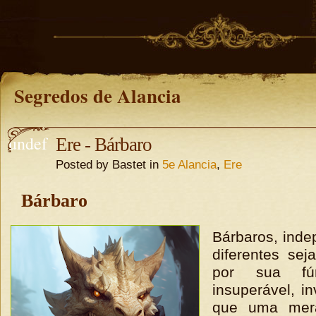
Segredos de Alancia
undef
Ere - Bárbaro
Posted by Bastet in
5e Alancia
,
Ere
ined
undefine
Bárbaro
d
Bárbaros, ind
diferentes sej
por sua fúri
insuperável, i
que uma mer