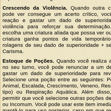
Crescendo da Violência.
Quando outra cr
pode ver consegue um acerto crítico, vo
reação e gastar um dado de superiorid
violência para reforçar sua determinação
escolha uma criatura aliada que possa ver ou
criatura ganha pontos de vida temporári
rolagens de seu dado de superioridade + s
Carisma.
Estoque de Poções.
Quando você realiza 
no seu turno, você pode renunciar a um d
gastar um dado de superioridade para re
Selecione uma poção entre as seguintes: 
Animal, Escalada, Crescimento, Veneno, Resi
tipo) ou Respiração Aquática. Além diss
permitir que você selecione outras poções 
ou Incomum. Você pode usar este item imed
mantê-lo para uso posterior, caso em que r