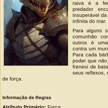
raiva é a fe
predador encu
insuperável da
infinita do mar.
Para alguns s
comunhão com 
outros é uma
contra um mund
Para cada bár
poder que não
frenesi de ba
seus reflexos, r
de força.
Informação de Regras
Atributo Primário:
Força.