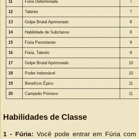
11
Fúria Determinada
7
12
Talento
7
13
Golpe Brutal Aprimorado
8
14
Habilidade de Subclasse
8
15
Fúria Persistente
9
16
Fúria, Talento
9
17
Golpe Brutal Aprimorado
10
18
Poder Indomável
10
19
Benefício Épico
11
20
Campeão Primevo
11
Habilidades de Classe
1 - Fúria:
Você pode entrar em Fúria com